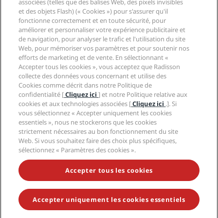
Radisson Hotel Group
associées (telles que des balises Web, des pixels invisibles
Légal
Application Radisson Hotels
et des objets Flash) (« Cookies ») pour s'assurer qu'il
Médias
Hôtels adaptés aux sportifs
fonctionne correctement et en toute sécurité, pour
Carrières RHG
Centre de confidentialité
Aide
Hôtels adaptés aux Familles
améliorer et personnaliser votre expérience publicitaire et
Carrières PPHE
Mentions légales
Santé et sécurité
de navigation, pour analyser le trafic et l'utilisation du site
Carrières EHL
Conditions générales Radisson Rewards
Web, pour mémoriser vos paramètres et pour soutenir nos
Avis aux consommateurs
The Club by RHG
Médias sociaux
Contrat d’utilisation du site
efforts de marketing et de vente. En sélectionnant «
Contact
Opportunités de développement
Accepter tous les cookies », vous acceptez que Radisson
Accessibilité numérique
FAQ
Marques Radisson Hotels
Entreprise responsable
collecte des données vous concernant et utilise des
Déclaration sur l’esclavage moderne
Plan du site
Cookies comme décrit dans notre Politique de
Approvisionnement
confidentialité [
Cliquez ici
] et notre Politique relative aux
cookies et aux technologies associées [
Cliquez ici
.]. Si
vous sélectionnez « Accepter uniquement les cookies
essentiels », nous ne stockerons que les cookies
strictement nécessaires au bon fonctionnement du site
Web. Si vous souhaitez faire des choix plus spécifiques,
sélectionnez « Paramètres des cookies ».
NE MANQUEZ AUCUNE DE NOS OFFRES LES PLUS
POPULAIRES
Accepter tous les cookies
Accepter uniquement les cookies essentiels
© 2026 Radisson Hotel Group.
Tous droits réservés. RHG Radisson
Hotel Group, Radisson, Radisson RED, Radisson Blu, Radisson Collection,