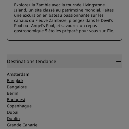
Explorez la Zambie avec la tournée Livingstone
Island, un site classé au patrimoine mondial. Faites
une excursion en bateau passionnante sur les
canaux du Fleuve Zambèze, plongez dans le Devil’s
Pool ou l'Angel’s Pool, et savourez un repas
gastronomique 5 étoiles préparé pour vous sur l’île.
Destinations tendance
Amsterdam
Bangkok
Bangalore
Berlin
Budapest
Copenhague
Dubaï
Dublin
Grande Canarie