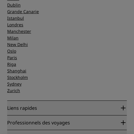
Dublin
Grande Canarie
Istanbul
Londres
Manchester
Milan
New Delhi
Oslo
Paris
Riga
Shanghai
Stockholm
Sydney
Zurich
Liens rapides
Radisson Rewards
Professionnels des voyages
Garantie des meilleurs tarifs en ligne