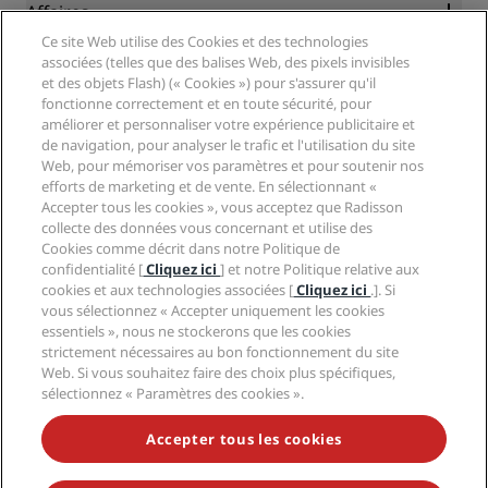
Blog
Partenaires
Affaires
Destinations
Agents de voyages
Ce site Web utilise des Cookies et des technologies
Nouveaux et futurs hôtels
Radisson Hotel Group
associées (telles que des balises Web, des pixels invisibles
Légal
Application Radisson Hotels
et des objets Flash) (« Cookies ») pour s'assurer qu'il
Médias
Hôtels adaptés aux sportifs
fonctionne correctement et en toute sécurité, pour
Carrières RHG
Centre de confidentialité
Aide
Hôtels adaptés aux Familles
améliorer et personnaliser votre expérience publicitaire et
Carrières PPHE
Mentions légales
Santé et sécurité
de navigation, pour analyser le trafic et l'utilisation du site
Carrières EHL
Conditions générales Radisson Rewards
Web, pour mémoriser vos paramètres et pour soutenir nos
Avis aux consommateurs
The Club by RHG
Médias sociaux
Contrat d’utilisation du site
efforts de marketing et de vente. En sélectionnant «
Contact
Opportunités de développement
Accepter tous les cookies », vous acceptez que Radisson
Accessibilité numérique
FAQ
Marques Radisson Hotels
Entreprise responsable
collecte des données vous concernant et utilise des
Déclaration sur l’esclavage moderne
Plan du site
Cookies comme décrit dans notre Politique de
Approvisionnement
confidentialité [
Cliquez ici
] et notre Politique relative aux
cookies et aux technologies associées [
Cliquez ici
.]. Si
vous sélectionnez « Accepter uniquement les cookies
essentiels », nous ne stockerons que les cookies
strictement nécessaires au bon fonctionnement du site
Web. Si vous souhaitez faire des choix plus spécifiques,
sélectionnez « Paramètres des cookies ».
NE MANQUEZ AUCUNE DE NOS OFFRES LES PLUS
POPULAIRES
Accepter tous les cookies