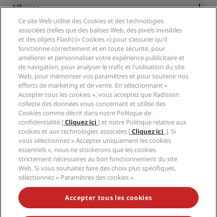
Blog
Partenaires
Affaires
Destinations
Agents de voyages
Ce site Web utilise des Cookies et des technologies
Nouveaux et futurs hôtels
Radisson Hotel Group
associées (telles que des balises Web, des pixels invisibles
Légal
Application Radisson Hotels
et des objets Flash) (« Cookies ») pour s'assurer qu'il
Médias
Hôtels adaptés aux sportifs
fonctionne correctement et en toute sécurité, pour
Carrières RHG
Centre de confidentialité
Aide
Hôtels adaptés aux Familles
améliorer et personnaliser votre expérience publicitaire et
Carrières PPHE
Mentions légales
Santé et sécurité
de navigation, pour analyser le trafic et l'utilisation du site
Carrières EHL
Conditions générales Radisson Rewards
Web, pour mémoriser vos paramètres et pour soutenir nos
Avis aux consommateurs
The Club by RHG
Médias sociaux
Contrat d’utilisation du site
efforts de marketing et de vente. En sélectionnant «
Contact
Opportunités de développement
Accepter tous les cookies », vous acceptez que Radisson
Accessibilité numérique
FAQ
Marques Radisson Hotels
Entreprise responsable
collecte des données vous concernant et utilise des
Déclaration sur l’esclavage moderne
Plan du site
Cookies comme décrit dans notre Politique de
Approvisionnement
confidentialité [
Cliquez ici
] et notre Politique relative aux
cookies et aux technologies associées [
Cliquez ici
.]. Si
vous sélectionnez « Accepter uniquement les cookies
essentiels », nous ne stockerons que les cookies
strictement nécessaires au bon fonctionnement du site
Web. Si vous souhaitez faire des choix plus spécifiques,
sélectionnez « Paramètres des cookies ».
NE MANQUEZ AUCUNE DE NOS OFFRES LES PLUS
POPULAIRES
Accepter tous les cookies