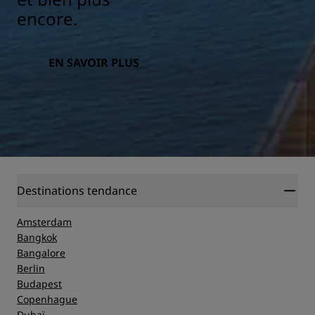
encore.
EN SAVOIR PLUS
Destinations tendance
Amsterdam
Bangkok
Bangalore
Berlin
Budapest
Copenhague
Dubaï