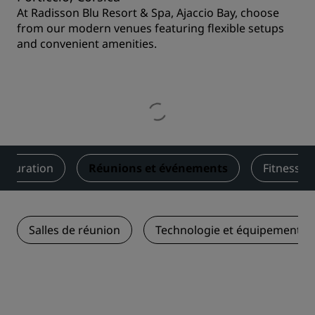
At Radisson Blu Resort & Spa, Ajaccio Bay, choose
from our modern venues featuring flexible setups
and convenient amenities.
stauration
Réunions et événements
Fitness et
Salles de réunion
Technologie et équipements