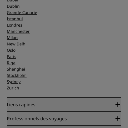
Dublin
Grande Canarie
Istanbul
Londres
Manchester
Milan
New Delhi
Oslo
Paris
Riga
Shanghai
Stockholm
Sydney
Zurich
Liens rapides
Radisson Rewards
Professionnels des voyages
Garantie des meilleurs tarifs en ligne