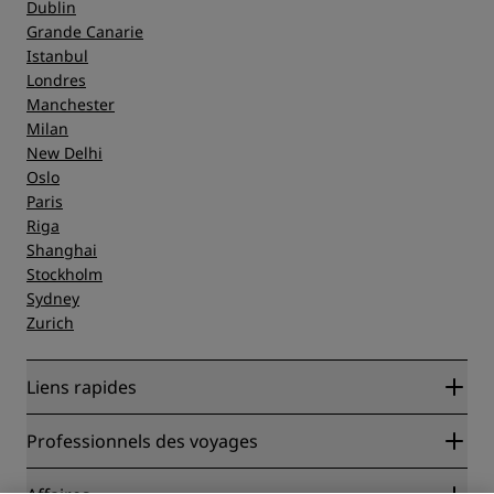
Dublin
Grande Canarie
Istanbul
Londres
Manchester
Milan
New Delhi
Oslo
Paris
Riga
Shanghai
Stockholm
Sydney
Zurich
Liens rapides
Radisson Rewards
Professionnels des voyages
Garantie des meilleurs tarifs en ligne
Blog
Partenaires