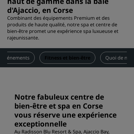
haut de gamme dans la baie
d'Ajaccio, en Corse
Combinant des équipements Premium et des
produits de haute qualité, notre spa et centre de
bien-être promet une expérience spa luxueuse et
rajeunissante.
t événements
Fitness et bien-être
Quoi de neu
Notre fabuleux centre de
bien-être et spa en Corse
vous réserve une expérience
exceptionnelle
Au Radisson Blu Resort & Spa, Ajaccio Bay,