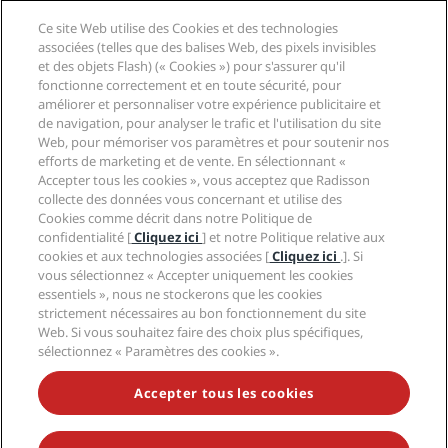
Affaires
Destinations
Agents de voyages
Ce site Web utilise des Cookies et des technologies
Nouveaux et futurs hôtels
Radisson Hotel Group
associées (telles que des balises Web, des pixels invisibles
Légal
Application Radisson Hotels
et des objets Flash) (« Cookies ») pour s'assurer qu'il
Médias
Hôtels adaptés aux sportifs
fonctionne correctement et en toute sécurité, pour
Carrières RHG
Centre de confidentialité
Aide
Hôtels adaptés aux Familles
améliorer et personnaliser votre expérience publicitaire et
Carrières PPHE
Mentions légales
Santé et sécurité
de navigation, pour analyser le trafic et l'utilisation du site
Carrières EHL
Conditions générales Radisson Rewards
Web, pour mémoriser vos paramètres et pour soutenir nos
Avis aux consommateurs
The Club by RHG
Médias sociaux
Contrat d’utilisation du site
efforts de marketing et de vente. En sélectionnant «
Contact
Opportunités de développement
Accepter tous les cookies », vous acceptez que Radisson
Accessibilité numérique
FAQ
Marques Radisson Hotels
Entreprise responsable
collecte des données vous concernant et utilise des
Déclaration sur l’esclavage moderne
Plan du site
Cookies comme décrit dans notre Politique de
Approvisionnement
confidentialité [
Cliquez ici
] et notre Politique relative aux
cookies et aux technologies associées [
Cliquez ici
.]. Si
vous sélectionnez « Accepter uniquement les cookies
essentiels », nous ne stockerons que les cookies
strictement nécessaires au bon fonctionnement du site
Web. Si vous souhaitez faire des choix plus spécifiques,
sélectionnez « Paramètres des cookies ».
NE MANQUEZ AUCUNE DE NOS OFFRES LES PLUS
POPULAIRES
Accepter tous les cookies