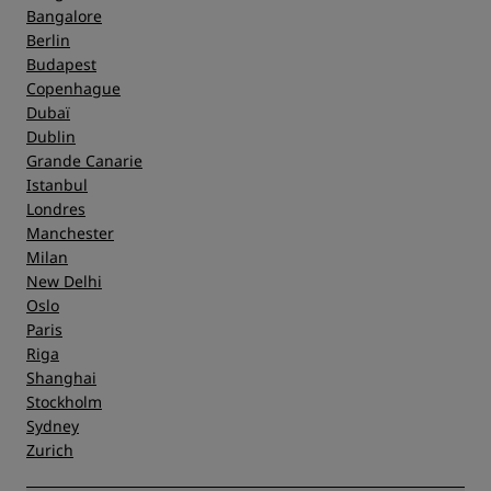
Bangalore
Berlin
Budapest
Copenhague
Dubaï
Dublin
Grande Canarie
Istanbul
Londres
Manchester
Milan
New Delhi
Oslo
Paris
Riga
Shanghai
Stockholm
Sydney
Zurich