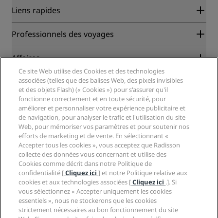
Liens rapides
Radisson Rewards
Professionnels des voyages
Garantie des meilleurs tarifs en ligne
Blog
Partenaires
Affaires
Destinations
Agents de voyages
Ce site Web utilise des Cookies et des technologies
Nouveaux et futurs hôtels
Radisson Hotel Group
associées (telles que des balises Web, des pixels invisibles
Légal
Application Radisson Hotels
et des objets Flash) (« Cookies ») pour s'assurer qu'il
Médias
Hôtels adaptés aux sportifs
fonctionne correctement et en toute sécurité, pour
Carrières RHG
Centre de confidentialité
Aide
Hôtels adaptés aux Familles
améliorer et personnaliser votre expérience publicitaire et
Carrières PPHE
Mentions légales
Santé et sécurité
de navigation, pour analyser le trafic et l'utilisation du site
Carrières EHL
Conditions générales Radisson Rewards
Web, pour mémoriser vos paramètres et pour soutenir nos
Avis aux consommateurs
The Club by RHG
Médias sociaux
Contrat d’utilisation du site
efforts de marketing et de vente. En sélectionnant «
Contact
Opportunités de développement
Accepter tous les cookies », vous acceptez que Radisson
Accessibilité numérique
FAQ
Marques Radisson Hotels
Entreprise responsable
collecte des données vous concernant et utilise des
Déclaration sur l’esclavage moderne
Plan du site
Cookies comme décrit dans notre Politique de
Approvisionnement
confidentialité [
Cliquez ici
] et notre Politique relative aux
cookies et aux technologies associées [
Cliquez ici
.]. Si
vous sélectionnez « Accepter uniquement les cookies
essentiels », nous ne stockerons que les cookies
strictement nécessaires au bon fonctionnement du site