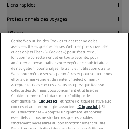
Liens rapides
Radisson Rewards
Professionnels des voyages
Garantie des meilleurs tarifs en ligne
Blog
Partenaires
Affaires
Destinations
Agents de voyages
Ce site Web utilise des Cookies et des technologies
Nouveaux et futurs hôtels
Radisson Hotel Group
associées (telles que des balises Web, des pixels invisibles
Légal
Application Radisson Hotels
et des objets Flash) (« Cookies ») pour s'assurer qu'il
Médias
Hôtels adaptés aux sportifs
fonctionne correctement et en toute sécurité, pour
Carrières RHG
Centre de confidentialité
Aide
Hôtels adaptés aux Familles
améliorer et personnaliser votre expérience publicitaire et
Carrières PPHE
Mentions légales
Santé et sécurité
de navigation, pour analyser le trafic et l'utilisation du site
Carrières EHL
Conditions générales Radisson Rewards
Web, pour mémoriser vos paramètres et pour soutenir nos
Avis aux consommateurs
The Club by RHG
Médias sociaux
Contrat d’utilisation du site
efforts de marketing et de vente. En sélectionnant «
Contact
Opportunités de développement
Accepter tous les cookies », vous acceptez que Radisson
Accessibilité numérique
FAQ
Marques Radisson Hotels
Entreprise responsable
collecte des données vous concernant et utilise des
Déclaration sur l’esclavage moderne
Plan du site
Cookies comme décrit dans notre Politique de
Approvisionnement
confidentialité [
Cliquez ici
] et notre Politique relative aux
cookies et aux technologies associées [
Cliquez ici
.]. Si
vous sélectionnez « Accepter uniquement les cookies
essentiels », nous ne stockerons que les cookies
strictement nécessaires au bon fonctionnement du site
Web. Si vous souhaitez faire des choix plus spécifiques,