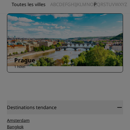
Toutes les villes
A
B
C
D
E
F
G
H
I
J
K
L
M
N
O
P
Q
R
S
T
U
V
W
X
Y
Z
Prague
1 hôtel
Destinations tendance
Amsterdam
Bangkok