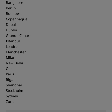
Bangalore
Berlin
Budapest
Copenhague
Dubaï
Dublin
Grande Canarie
Istanbul
Londres
Manchester
Milan
New Delhi
Oslo
Paris
Riga
Shanghai
Stockholm
Sydney
Zurich