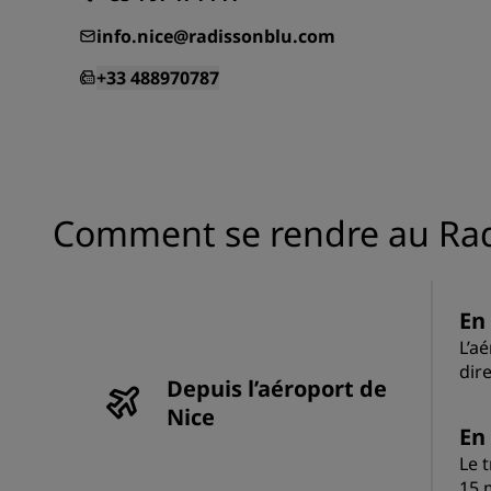
info.nice@radissonblu.com
Marques affiliées en Chine
+33 488970787
Comment se rendre au Radi
En 
L’a
dir
Depuis l’aéroport de
Nice
En
Le 
15 