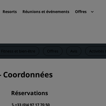
Resorts
Réunions et événements
Offres
Radi
Mes 
Trouvez votre hôtel
Destinations
Fitness et bien-être
Offres
Avis
Activités
Resorts
Appartements hôteliers
Hôtels d'aéroport
 - Coordonnées
Nouveaux et futurs hôtels
Réunions et événements
Réservations
Découvrez Radisson Meeti
+33 (0)4 97 17 70 50
Réservez une salle de réun