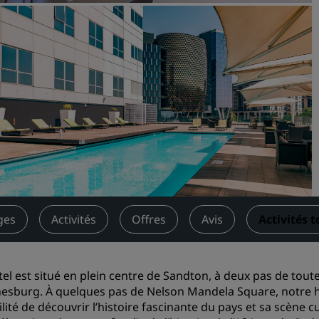
Demander un devis
Pour les événements
Solutions d’entreprise
Rechercher des vols
Rechercher des vols
Restaurants
Rechercher un restaurant
ges
Activités
Offres
Avis
Activités 
Services numériques
Application Radisson Hotel
tel est situé en plein centre de Sandton, à deux pas de toutes
esburg. À quelques pas de Nelson Mandela Square, notre h
ilité de découvrir l’histoire fascinante du pays et sa scène 