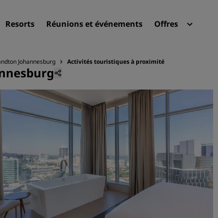
Resorts
Réunions et événements
Offres
Radi
Mes 
Sandton Johannesburg
Activités touristiques à proximité
annesburg
Trouvez votre hôtel
Destinations
Resorts
Appartements hôteliers
Hôtels d'aéroport
Nouveaux et futurs hôtels
Réunions et événements
Découvrez Radisson Meeti
Réservez une salle de réun