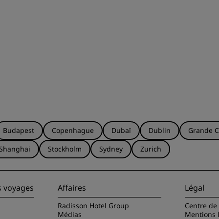
Budapest
Copenhague
Dubaï
Dublin
Grande C
Shanghai
Stockholm
Sydney
Zurich
s voyages
Affaires
Légal
Radisson Hotel Group
Centre de 
Médias
Mentions 