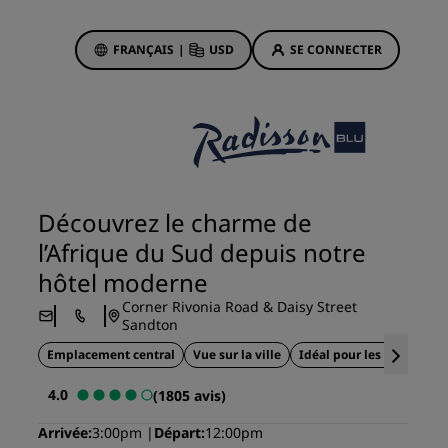
FRANÇAIS
|
USD
SE CONNECTER
sson Rewards
réservations
Offres d'hôtels
Découvrez nos offres
Découvrez le charme de
La magie opère dès les premiers
l’Afrique du Sud depuis notre
instants
hôtel moderne
Deals of the Day
Corner Rivonia Road & Daisy Street
Réservez à l’avance
Sandton
Voir nos forfaits
Emplacement central
Vue sur la ville
Idéal pour les voyageurs 
4.0
Idées de voyage
(1805 avis)
ngs
Arrivée
3:00pm
Départ
12:00pm
Hôtels adaptés aux familles
ion