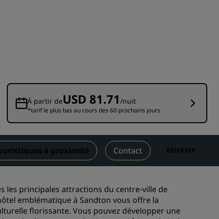
Rad Pets
Espaces dédiés aux mariages
Séjours durables
Séjours d'équipes sportives
Voyageur d'affaires
Hôtels du centre-ville
USD 81.71
Consultez notre blog
À partir de
/nuit
*tarif le plus bas au cours des 60 prochains jours
Radisson Rewards
Découvrez Radisson Rewards
touristiques à proximité
Contact
RÉSERVER
Avantages
Comment utiliser vos points
s
 les principales attractions du centre-ville de
Comment gagner des points
ôtel emblématique à Sandton vous offre la
Bookers et Planners
culturelle florissante. Vous pouvez développer une