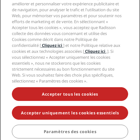
Centre de confidentialité
Aide
Hôtels adaptés aux Familles
améliorer et personnaliser votre expérience publicitaire et
Carrières PPHE
Mentions légales
Santé et sécurité
de navigation, pour analyser le trafic et l'utilisation du site
Carrières EHL
Conditions générales Radisson Rewards
Web, pour mémoriser vos paramètres et pour soutenir nos
Avis aux consommateurs
The Club by RHG
Médias sociaux
Contrat d’utilisation du site
efforts de marketing et de vente. En sélectionnant «
Contact
Opportunités de développement
Accepter tous les cookies », vous acceptez que Radisson
Accessibilité numérique
FAQ
Marques Radisson Hotels
Entreprise responsable
collecte des données vous concernant et utilise des
Déclaration sur l’esclavage moderne
Plan du site
Cookies comme décrit dans notre Politique de
Approvisionnement
confidentialité [
Cliquez ici
] et notre Politique relative aux
cookies et aux technologies associées [
Cliquez ici
.]. Si
vous sélectionnez « Accepter uniquement les cookies
essentiels », nous ne stockerons que les cookies
strictement nécessaires au bon fonctionnement du site
Web. Si vous souhaitez faire des choix plus spécifiques,
sélectionnez « Paramètres des cookies ».
NE MANQUEZ AUCUNE DE NOS OFFRES LES PLUS
POPULAIRES
Accepter tous les cookies
Accepter uniquement les cookies essentiels
© 2026 Radisson Hotel Group.
Tous droits réservés. RHG Radisson
Hotel Group, Radisson, Radisson RED, Radisson Blu, Radisson Collection,
Radisson Individuals, Park Plaza, Park Inn, Country Inn & Suites, Prize by
Radisson, Radisson Rewards, et Radisson Meetings sont des marques
Paramètres des cookies
déposées de Radisson Hotel Group.