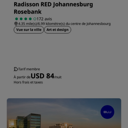
Radisson RED Johannesburg
Rosebank
172 avis
4.35 mile(s)/6.99 kilomètre(s) du centre de Johannesbourg
Vue sur la ville
Art et design
Tarif membre
USD 84
À partir de
/nuit
Hors frais et taxes