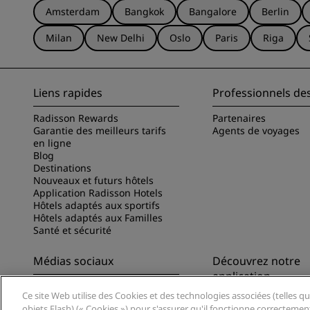
Amsterdam
Bangkok
Bangalore
Berlin
Milan
New Delhi
Oslo
Paris
Riga
Liens rapides
Professionnels de
Radisson Rewards
Partenaires
Garantie des meilleurs tarifs
Agents de voyages
en ligne
Blog
Destinations
Nouveaux et futurs hôtels
Application Radisson Hotels
Hôtels adaptés aux sportifs
Hôtels adaptés aux Familles
Santé et sécurité
Médias sociaux
Découvrez notre
application
Marques Radisson Hotels
Ce site Web utilise des Cookies et des technologies associées (telles qu
Découvrez l’appli Ra
objets Flash) (« Cookies ») pour s'assurer qu'il fonctionne correctemen