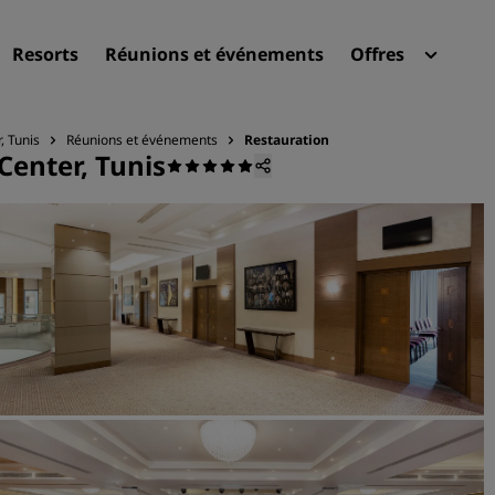
Resorts
Réunions et événements
Offres
Radi
Mes 
, Tunis
Réunions et événements
Restauration
Center, Tunis
Trouvez votre hôtel
Destinations
Resorts
Appartements hôteliers
Hôtels d'aéroport
Nouveaux et futurs hôtels
Réunions et événements
Découvrez Radisson Meeti
Réservez une salle de réun