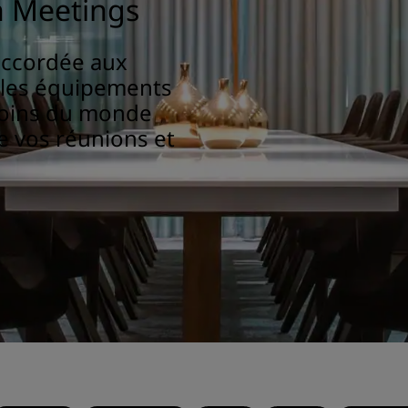
n Meetings
accordée aux
bles équipements
coins du monde
e vos réunions et