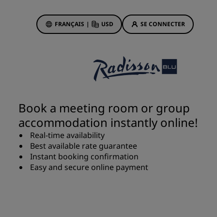
FRANÇAIS
|
USD
SE CONNECTER
sson Rewards
réservations
Offres d'hôtels
Découvrez nos offres
Book a meeting room or group
La magie opère dès les premiers
accommodation instantly online!
instants
Real-time availability
Deals of the Day
Best available rate guarantee
Réservez à l’avance
Instant booking confirmation
Voir nos forfaits
Easy and secure online payment
Idées de voyage
ngs
Hôtels adaptés aux familles
ion