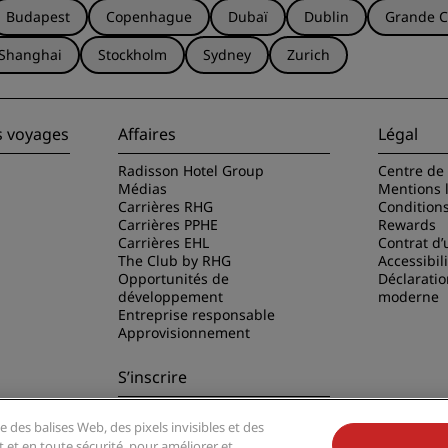
Budapest
Copenhague
Dubaï
Dublin
Grande C
Shanghai
Stockholm
Sydney
Zurich
s voyages
Affaires
Légal
Radisson Hotel Group
Centre de 
Médias
Mentions 
Carrières RHG
Condition
Carrières PPHE
Rewards
Carrières EHL
Contrat d’u
The Club by RHG
Accessibil
Opportunités de
Déclaratio
développement
moderne
Entreprise responsable
Approvisionnement
S’inscrire
Ne manquez aucune de nos
e des balises Web, des pixels invisibles et des
offres les plus populaires
disson Hotels
t et en toute sécurité, pour améliorer et