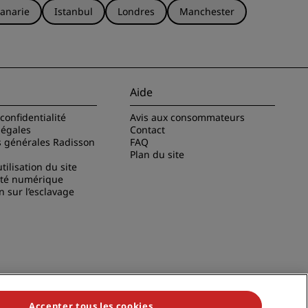
anarie
Istanbul
Londres
Manchester
Aide
confidentialité
Avis aux consommateurs
légales
Contact
s générales Radisson
FAQ
Plan du site
tilisation du site
ité numérique
n sur l’esclavage
Accepter tous les cookies