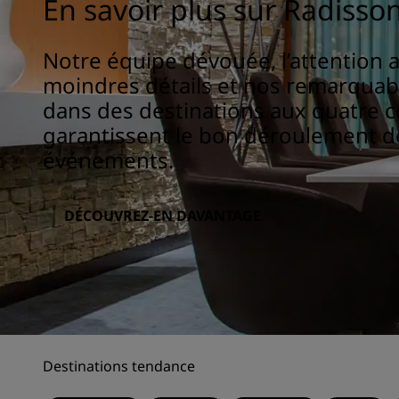
En savoir plus sur Radisso
Notre équipe dévouée, l’attention 
moindres détails et nos remarqua
dans des destinations aux quatre 
garantissent le bon déroulement d
événements.
DÉCOUVREZ-EN DAVANTAGE
Destinations tendance