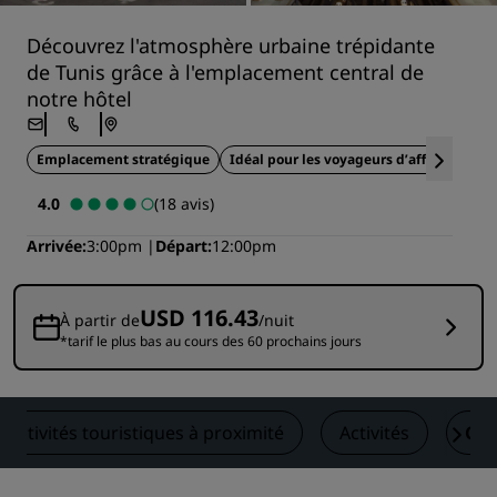
Découvrez l'atmosphère urbaine trépidante
de Tunis grâce à l'emplacement central de
notre hôtel
Emplacement stratégique
Idéal pour les voyageurs d’affaires
Re
4.0
(18 avis)
Arrivée
3:00pm
Départ
12:00pm
USD 116.43
À partir de
/nuit
*tarif le plus bas au cours des 60 prochains jours
Activités touristiques à proximité
Activités
Con