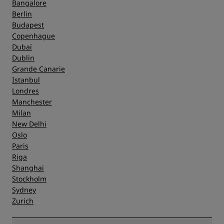
Bangalore
Berlin
Budapest
Copenhague
Dubaï
Dublin
Grande Canarie
Istanbul
Londres
Manchester
Milan
New Delhi
Oslo
Paris
Riga
Shanghai
Stockholm
Sydney
Zurich