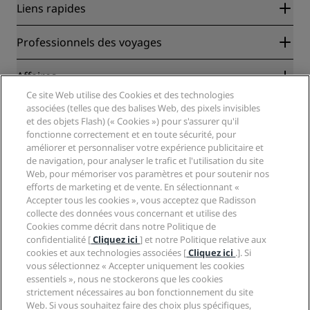
Liens rapides
Radisson Rewards
Professionnels des voyages
Garantie des meilleurs tarifs en ligne
Blog
Partenaires
Affaires
Destinations
Agents de voyages
Ce site Web utilise des Cookies et des technologies
Nouveaux et futurs hôtels
Radisson Hotel Group
associées (telles que des balises Web, des pixels invisibles
Légal
Application Radisson Hotels
et des objets Flash) (« Cookies ») pour s'assurer qu'il
Médias
Hôtels adaptés aux sportifs
fonctionne correctement et en toute sécurité, pour
Carrières RHG
Centre de confidentialité
Aide
Hôtels adaptés aux Familles
améliorer et personnaliser votre expérience publicitaire et
Carrières PPHE
Mentions légales
de navigation, pour analyser le trafic et l'utilisation du site
Santé et sécurité
Carrières EHL
Conditions générales Radisson Rewards
Web, pour mémoriser vos paramètres et pour soutenir nos
Avis aux consommateurs
The Club by RHG
Médias sociaux
Contrat d’utilisation du site
efforts de marketing et de vente. En sélectionnant «
Contact
Opportunités de développement
Accepter tous les cookies », vous acceptez que Radisson
Accessibilité numérique
FAQ
Marques Radisson Hotels
collecte des données vous concernant et utilise des
Entreprise responsable
Déclaration sur l’esclavage moderne
Plan du site
Cookies comme décrit dans notre Politique de
Approvisionnement
confidentialité [
Cliquez ici
] et notre Politique relative aux
cookies et aux technologies associées [
Cliquez ici
.]. Si
vous sélectionnez « Accepter uniquement les cookies
essentiels », nous ne stockerons que les cookies
strictement nécessaires au bon fonctionnement du site
Web. Si vous souhaitez faire des choix plus spécifiques,