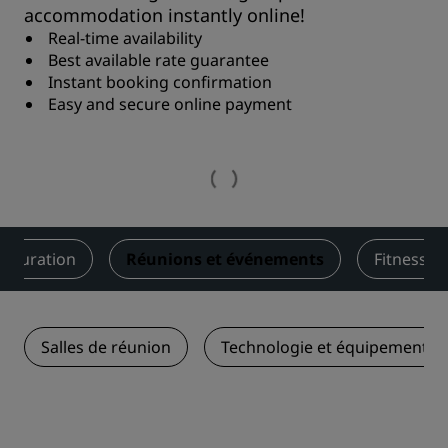
accommodation instantly online!
Real-time availability
Best available rate guarantee
Instant booking confirmation
Easy and secure online payment
stauration
Réunions et événements
Fitness et
Salles de réunion
Technologie et équipements