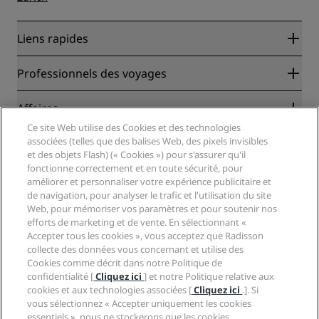
Liens rapides
Radisson Rewards
Professionnels des voyages
Garantie des meilleurs tarifs en ligne
Blog
Partenaires
Affaires
Destinations
Agents de voyages
Ce site Web utilise des Cookies et des technologies
Nouveaux et futurs hôtels
Radisson Hotel Group
associées (telles que des balises Web, des pixels invisibles
Légal
Application Radisson Hotels
et des objets Flash) (« Cookies ») pour s'assurer qu'il
Médias
Hôtels adaptés aux sportifs
fonctionne correctement et en toute sécurité, pour
Carrières RHG
Centre de confidentialité
Aide
Hôtels adaptés aux Familles
améliorer et personnaliser votre expérience publicitaire et
Carrières PPHE
Mentions légales
Santé et sécurité
de navigation, pour analyser le trafic et l'utilisation du site
Carrières EHL
Conditions générales Radisson Rewards
Web, pour mémoriser vos paramètres et pour soutenir nos
Avis aux consommateurs
The Club by RHG
Médias sociaux
Contrat d’utilisation du site
efforts de marketing et de vente. En sélectionnant «
Contact
Opportunités de développement
Accepter tous les cookies », vous acceptez que Radisson
Accessibilité numérique
FAQ
Marques Radisson Hotels
Entreprise responsable
collecte des données vous concernant et utilise des
Déclaration sur l’esclavage moderne
Plan du site
Cookies comme décrit dans notre Politique de
Approvisionnement
confidentialité [
Cliquez ici
] et notre Politique relative aux
cookies et aux technologies associées [
Cliquez ici
.]. Si
vous sélectionnez « Accepter uniquement les cookies
essentiels », nous ne stockerons que les cookies