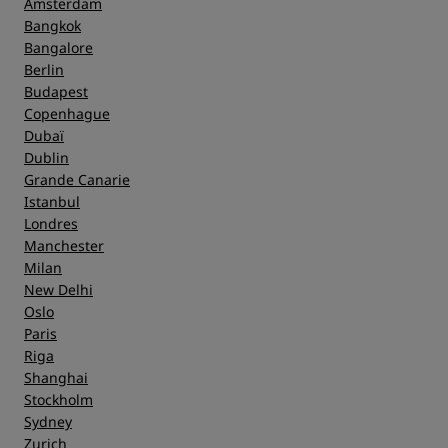
Amsterdam
Bangkok
Bangalore
Berlin
Budapest
Copenhague
Dubaï
Dublin
Grande Canarie
Istanbul
Londres
Manchester
Milan
New Delhi
Oslo
Paris
Riga
Shanghai
Stockholm
Sydney
Zurich