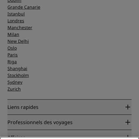
Dublin
Grande Canarie
Istanbul
Londres
Manchester
Milan
New Delhi
Oslo
Paris
Riga
Shanghai
Stockholm
Sydney
Zurich
Liens rapides
Radisson Rewards
Professionnels des voyages
Garantie des meilleurs tarifs en ligne
Blog
Partenaires
Affaires