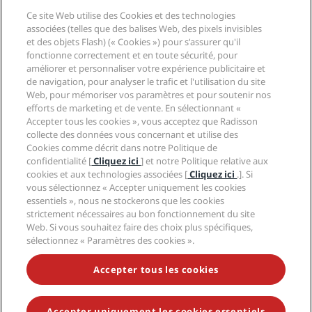
Destinations
Agents de voyages
Ce site Web utilise des Cookies et des technologies
Nouveaux et futurs hôtels
Radisson Hotel Group
associées (telles que des balises Web, des pixels invisibles
Légal
Application Radisson Hotels
et des objets Flash) (« Cookies ») pour s'assurer qu'il
Médias
Hôtels adaptés aux sportifs
fonctionne correctement et en toute sécurité, pour
Carrières RHG
Centre de confidentialité
Aide
Hôtels adaptés aux Familles
améliorer et personnaliser votre expérience publicitaire et
Carrières PPHE
Mentions légales
Santé et sécurité
de navigation, pour analyser le trafic et l'utilisation du site
Carrières EHL
Conditions générales Radisson Rewards
Web, pour mémoriser vos paramètres et pour soutenir nos
Avis aux consommateurs
The Club by RHG
Médias sociaux
Contrat d’utilisation du site
efforts de marketing et de vente. En sélectionnant «
Contact
Opportunités de développement
Accepter tous les cookies », vous acceptez que Radisson
Accessibilité numérique
FAQ
Marques Radisson Hotels
Entreprise responsable
collecte des données vous concernant et utilise des
Déclaration sur l’esclavage moderne
Plan du site
Cookies comme décrit dans notre Politique de
Approvisionnement
confidentialité [
Cliquez ici
] et notre Politique relative aux
cookies et aux technologies associées [
Cliquez ici
.]. Si
vous sélectionnez « Accepter uniquement les cookies
essentiels », nous ne stockerons que les cookies
strictement nécessaires au bon fonctionnement du site
Web. Si vous souhaitez faire des choix plus spécifiques,
sélectionnez « Paramètres des cookies ».
NE MANQUEZ AUCUNE DE NOS OFFRES LES PLUS
POPULAIRES
Accepter tous les cookies
Accepter uniquement les cookies essentiels