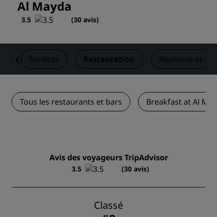
Al Mayda
3.5
(
30 avis
)
es
Services
Restauration
Réunions et év
Tous les restaurants et bars
Breakfast at Al Ma
Avis des voyageurs TripAdvisor
3.5
(30 avis)
Classé