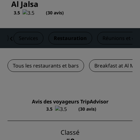
Al Jalsa
3.5
(
30 avis
)
es
Services
Restauration
Réunions et év
Tous les restaurants et bars
Breakfast at Al Ma
Avis des voyageurs TripAdvisor
3.5
(30 avis)
Classé