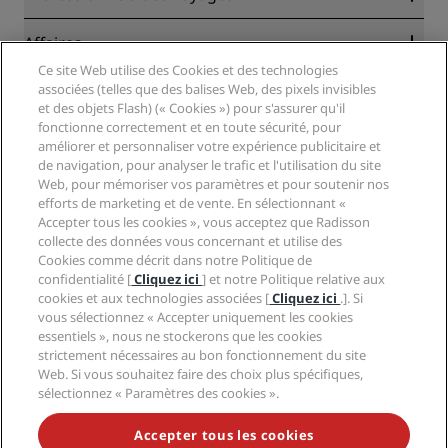
Garantie des meilleurs tarifs en ligne
Blog
Partenaires
Affaires
Destinations
Agents de voyages
Ce site Web utilise des Cookies et des technologies
Nouveaux et futurs hôtels
Radisson Hotel Group
associées (telles que des balises Web, des pixels invisibles
Légal
Application Radisson Hotels
et des objets Flash) (« Cookies ») pour s'assurer qu'il
Médias
Hôtels adaptés aux sportifs
fonctionne correctement et en toute sécurité, pour
Carrières RHG
Centre de confidentialité
Aide
Hôtels adaptés aux Familles
améliorer et personnaliser votre expérience publicitaire et
Carrières PPHE
Mentions légales
Santé et sécurité
de navigation, pour analyser le trafic et l'utilisation du site
Carrières EHL
Conditions générales Radisson Rewards
Web, pour mémoriser vos paramètres et pour soutenir nos
Avis aux consommateurs
The Club by RHG
Médias sociaux
Contrat d’utilisation du site
efforts de marketing et de vente. En sélectionnant «
Contact
Opportunités de développement
Accepter tous les cookies », vous acceptez que Radisson
Accessibilité numérique
FAQ
Marques Radisson Hotels
Entreprise responsable
collecte des données vous concernant et utilise des
Déclaration sur l’esclavage moderne
Plan du site
Cookies comme décrit dans notre Politique de
Approvisionnement
confidentialité [
Cliquez ici
] et notre Politique relative aux
cookies et aux technologies associées [
Cliquez ici
.]. Si
vous sélectionnez « Accepter uniquement les cookies
essentiels », nous ne stockerons que les cookies
strictement nécessaires au bon fonctionnement du site
Web. Si vous souhaitez faire des choix plus spécifiques,
sélectionnez « Paramètres des cookies ».
NE MANQUEZ AUCUNE DE NOS OFFRES LES PLUS
POPULAIRES
Accepter tous les cookies