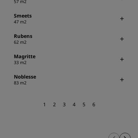
57 m2
Smeets
47 m2
Rubens
62 m2
Magritte
33 m2
Noblesse
83 m2
1
2
3
4
5
6