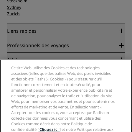
Stockholm
Sydney
Zurich
Liens rapides
Radisson Rewards
Professionnels des voyages
Garantie des meilleurs tarifs en ligne
Blog
Partenaires
Affaires
Destinations
Agents de voyages
Ce site Web utilise des Cookies et des technologies
Nouveaux et futurs hôtels
Radisson Hotel Group
associées (telles que des balises Web, des pixels invisibles
Légal
Application Radisson Hotels
et des objets Flash) (« Cookies ») pour s'assurer qu'il
Médias
Hôtels adaptés aux sportifs
fonctionne correctement et en toute sécurité, pour
Carrières RHG
Centre de confidentialité
Aide
Hôtels adaptés aux Familles
améliorer et personnaliser votre expérience publicitaire et
Carrières PPHE
Mentions légales
Santé et sécurité
de navigation, pour analyser le trafic et l'utilisation du site
Carrières EHL
Conditions générales Radisson Rewards
Web, pour mémoriser vos paramètres et pour soutenir nos
Avis aux consommateurs
The Club by RHG
Médias sociaux
Contrat d’utilisation du site
efforts de marketing et de vente. En sélectionnant «
Contact
Opportunités de développement
Accepter tous les cookies », vous acceptez que Radisson
Accessibilité numérique
FAQ
Marques Radisson Hotels
Entreprise responsable
collecte des données vous concernant et utilise des
Déclaration sur l’esclavage moderne
Plan du site
Cookies comme décrit dans notre Politique de
Approvisionnement
confidentialité [
Cliquez ici
] et notre Politique relative aux