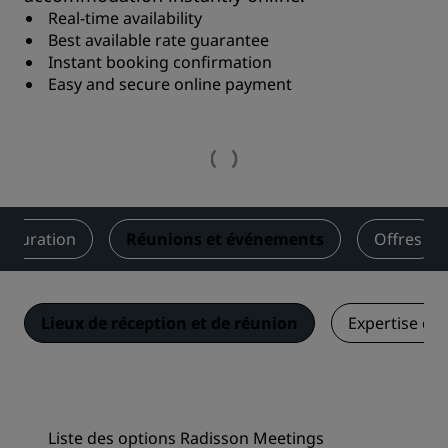
Real-time availability
Best available rate guarantee
Instant booking confirmation
Easy and secure online payment
stauration
Réunions et événements
Offres
Lieux de réception et de réunion
Expertise du
Liste des options Radisson Meetings