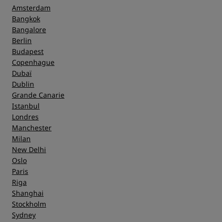
Amsterdam
Bangkok
Bangalore
Berlin
Budapest
Copenhague
Dubaï
Dublin
Grande Canarie
Istanbul
Londres
Manchester
Milan
New Delhi
Oslo
Paris
Riga
Shanghai
Stockholm
Sydney