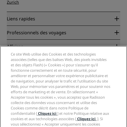
Zurich
Liens rapides
Radisson Rewards
Professionnels des voyages
Garantie des meilleurs tarifs en ligne
Blog
Partenaires
Affaires
Destinations
Agents de voyages
Ce site Web utilise des Cookies et des technologies
Nouveaux et futurs hôtels
Radisson Hotel Group
associées (telles que des balises Web, des pixels invisibles
Légal
Application Radisson Hotels
et des objets Flash) (« Cookies ») pour s'assurer qu'il
Médias
Hôtels adaptés aux sportifs
fonctionne correctement et en toute sécurité, pour
Carrières RHG
Centre de confidentialité
Aide
Hôtels adaptés aux Familles
améliorer et personnaliser votre expérience publicitaire et
Carrières PPHE
Mentions légales
de navigation, pour analyser le trafic et l'utilisation du site
Santé et sécurité
Carrières EHL
Conditions générales Radisson Rewards
Web, pour mémoriser vos paramètres et pour soutenir nos
Avis aux consommateurs
The Club by RHG
Médias sociaux
Contrat d’utilisation du site
efforts de marketing et de vente. En sélectionnant «
Contact
Opportunités de développement
Accepter tous les cookies », vous acceptez que Radisson
Accessibilité numérique
FAQ
Marques Radisson Hotels
collecte des données vous concernant et utilise des
Entreprise responsable
Déclaration sur l’esclavage moderne
Plan du site
Cookies comme décrit dans notre Politique de
Approvisionnement
confidentialité [
Cliquez ici
] et notre Politique relative aux
cookies et aux technologies associées [
Cliquez ici
.]. Si
vous sélectionnez « Accepter uniquement les cookies