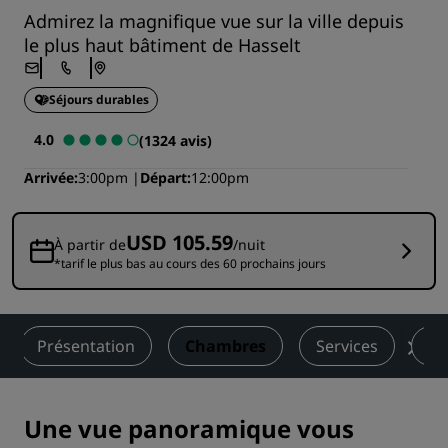
Admirez la magnifique vue sur la ville depuis
le plus haut bâtiment de Hasselt
Séjours durables
4.0
(1324 avis)
Arrivée
3:00pm
Départ
12:00pm
USD 105.59
À partir de
/nuit
*tarif le plus bas au cours des 60 prochains jours
Présentation
Chambres
Services
Re
Une vue panoramique vous