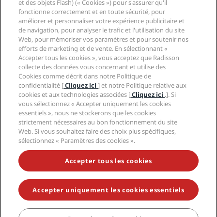
et des objets Flash) (« Cookies ») pour s'assurer qu'il
Médias
Hôtels adaptés aux sportifs
fonctionne correctement et en toute sécurité, pour
Carrières RHG
Centre de confidentialité
Aide
Hôtels adaptés aux Familles
améliorer et personnaliser votre expérience publicitaire et
Carrières PPHE
Mentions légales
Santé et sécurité
de navigation, pour analyser le trafic et l'utilisation du site
Carrières EHL
Conditions générales Radisson Rewards
Web, pour mémoriser vos paramètres et pour soutenir nos
Avis aux consommateurs
The Club by RHG
Médias sociaux
Contrat d’utilisation du site
efforts de marketing et de vente. En sélectionnant «
Contact
Opportunités de développement
Accepter tous les cookies », vous acceptez que Radisson
Accessibilité numérique
FAQ
Marques Radisson Hotels
Entreprise responsable
collecte des données vous concernant et utilise des
Déclaration sur l’esclavage moderne
Plan du site
Cookies comme décrit dans notre Politique de
Approvisionnement
confidentialité [
Cliquez ici
] et notre Politique relative aux
cookies et aux technologies associées [
Cliquez ici
.]. Si
vous sélectionnez « Accepter uniquement les cookies
essentiels », nous ne stockerons que les cookies
strictement nécessaires au bon fonctionnement du site
Web. Si vous souhaitez faire des choix plus spécifiques,
sélectionnez « Paramètres des cookies ».
NE MANQUEZ AUCUNE DE NOS OFFRES LES PLUS
POPULAIRES
Accepter tous les cookies
Accepter uniquement les cookies essentiels
© 2026 Radisson Hotel Group.
Tous droits réservés. RHG Radisson
Hotel Group, Radisson, Radisson RED, Radisson Blu, Radisson Collection,
Radisson Individuals, Park Plaza, Park Inn, Country Inn & Suites, Prize by
Radisson, Radisson Rewards, et Radisson Meetings sont des marques