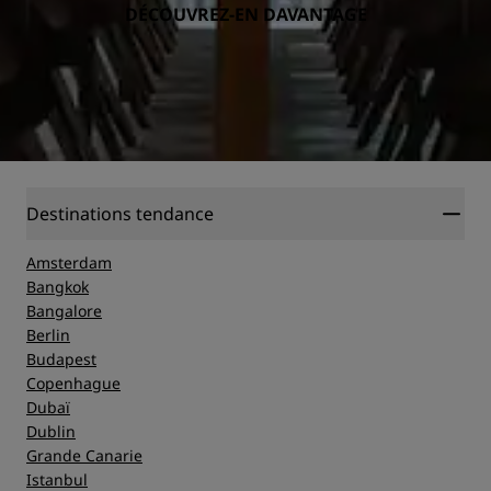
DÉCOUVREZ-EN DAVANTAGE
Destinations tendance
Amsterdam
Bangkok
Bangalore
Berlin
Budapest
Copenhague
Dubaï
Dublin
Grande Canarie
Istanbul