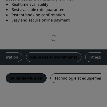
Real-time availability
Best available rate guarantee
Instant booking confirmation
Easy and secure online payment
stauration
Réunions et événements
Fitness et
Salles de réunion
Technologie et équipements