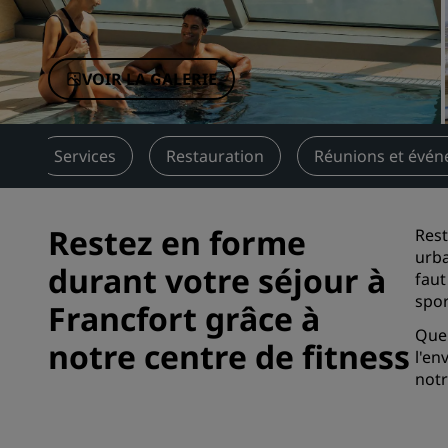
Marques affiliées en Chine
VOIR LA GALERIE
s
Services
Restauration
Réunions et évé
Restez en forme
Rest
urba
durant votre séjour à
faut
spor
Francfort grâce à
Que 
notre centre de fitness
l'en
not