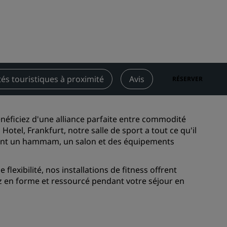
Rad Pets
Espaces dédiés aux mariages
Séjours durables
Séjours d'équipes sportives
Voyageur d'affaires
tés touristiques à proximité
Avis
Contact
RÉSERVER
Hôtels du centre-ville
Consultez notre blog
bénéficiez d'une alliance parfaite entre commodité
Radisson Rewards
Hotel, Frankfurt, notre salle de sport a tout ce qu'il
ment un hammam, un salon et des équipements
Découvrez Radisson Rewards
Avantages
flexibilité, nos installations de fitness offrent
z en forme et ressourcé pendant votre séjour en
Comment utiliser vos points
s
Comment gagner des points
Bookers et Planners