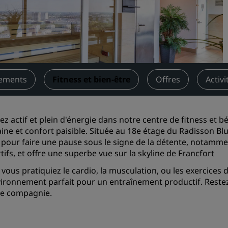
Demander un devis
Pour les événements
Solutions d’entreprise
Rechercher des vols
nements
Fitness et bien-être
Offres
Activi
Rechercher des vols
ez actif et plein d'énergie dans notre centre de fitness et 
Restaurants
ine et confort paisible. Située au 18e étage du Radisson Blu 
 pour faire une pause sous le signe de la détente, notam
Rechercher un restaurant
tifs, et offre une superbe vue sur la skyline de Francfort
vous pratiquiez le cardio, la musculation, ou les exercices de 
Services numériques
vironnement parfait pour un entraînement productif. Reste
Application Radisson Hotel
re compagnie.