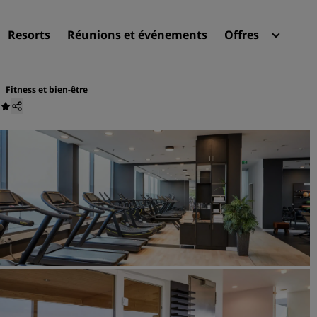
Resorts
Réunions et événements
Offres
Radi
Mes 
Fitness et bien-être
Trouvez votre hôtel
Destinations
Resorts
Appartements hôteliers
Hôtels d'aéroport
Nouveaux et futurs hôtels
Réunions et événements
Découvrez Radisson Meeti
Réservez une salle de réun