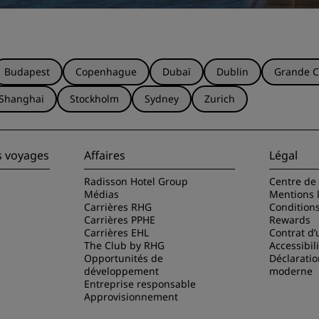
Budapest
Copenhague
Dubaï
Dublin
Grande C
Shanghai
Stockholm
Sydney
Zurich
s voyages
Affaires
Légal
Radisson Hotel Group
Centre de 
Médias
Mentions 
Carrières RHG
Condition
Carrières PPHE
Rewards
Carrières EHL
Contrat d’u
The Club by RHG
Accessibil
Opportunités de
Déclaratio
développement
moderne
Entreprise responsable
Approvisionnement