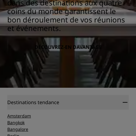
dans des destinations aux quatre
coins du monde garantissent le
bon déroulement de vos réunions
et événements.
DÉCOUVREZ-EN DAVANTAGE
Destinations tendance
Amsterdam
Bangkok
Bangalore
Berlin