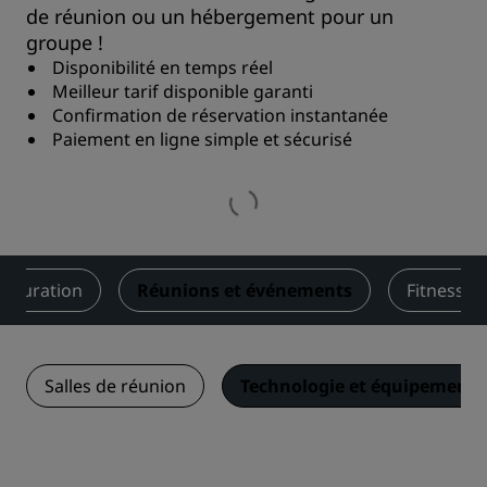
de réunion ou un hébergement pour un
groupe !
Disponibilité en temps réel
Meilleur tarif disponible garanti
Confirmation de réservation instantanée
Paiement en ligne simple et sécurisé
stauration
Réunions et événements
Fitness et
Salles de réunion
Technologie et équipements