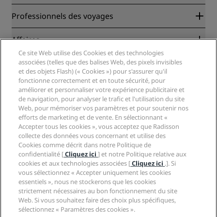
Radisson Rewards
Professionnels des voyages
Garantie des meilleurs tarifs en ligne
Blog
Partenaires
Affaires
Destinations
Agents de voyages
Ce site Web utilise des Cookies et des technologies
Nouveaux et futurs hôtels
Radisson Hotel Group
associées (telles que des balises Web, des pixels invisibles
Légal
Application Radisson Hotels
et des objets Flash) (« Cookies ») pour s'assurer qu'il
Médias
Hôtels adaptés aux sportifs
fonctionne correctement et en toute sécurité, pour
Carrières RHG
Centre de confidentialité
Aide
Hôtels adaptés aux Familles
améliorer et personnaliser votre expérience publicitaire et
Carrières PPHE
Mentions légales
Santé et sécurité
de navigation, pour analyser le trafic et l'utilisation du site
Carrières EHL
Conditions générales Radisson Rewards
Web, pour mémoriser vos paramètres et pour soutenir nos
Avis aux consommateurs
The Club by RHG
Médias sociaux
Contrat d’utilisation du site
efforts de marketing et de vente. En sélectionnant «
Contact
Opportunités de développement
Accepter tous les cookies », vous acceptez que Radisson
Accessibilité numérique
FAQ
Marques Radisson Hotels
Entreprise responsable
collecte des données vous concernant et utilise des
Déclaration sur l’esclavage moderne
Plan du site
Cookies comme décrit dans notre Politique de
Approvisionnement
confidentialité [
Cliquez ici
] et notre Politique relative aux
cookies et aux technologies associées [
Cliquez ici
.]. Si
vous sélectionnez « Accepter uniquement les cookies
essentiels », nous ne stockerons que les cookies
strictement nécessaires au bon fonctionnement du site
Web. Si vous souhaitez faire des choix plus spécifiques,
sélectionnez « Paramètres des cookies ».