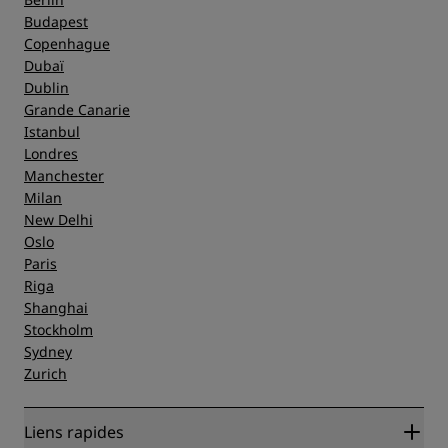
Budapest
Copenhague
Dubaï
Dublin
Grande Canarie
Istanbul
Londres
Manchester
Milan
New Delhi
Oslo
Paris
Riga
Shanghai
Stockholm
Sydney
Zurich
Liens rapides