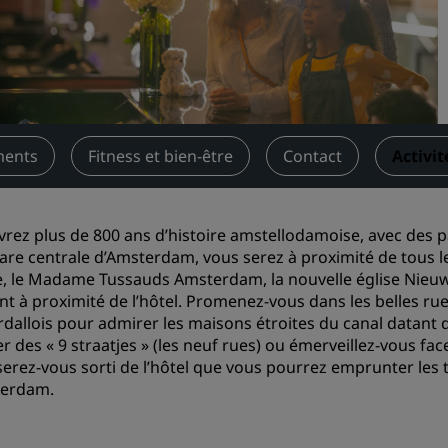
Demander un devis
Pour les événements
Solutions d’entreprise
Rechercher des vols
ments
Fitness et bien-être
Contact
Activit
Rechercher des vols
rez plus de 800 ans d’histoire amstellodamoise, avec des p
Restaurants
gare centrale d’Amsterdam, vous serez à proximité de tous les
, le Madame Tussauds Amsterdam, la nouvelle église Nieuwe 
Rechercher un restaurant
nt à proximité de l’hôtel. Promenez-vous dans les belles ru
dallois pour admirer les maisons étroites du canal datant d
Services numériques
er des « 9 straatjes » (les neuf rues) ou émerveillez-vous 
serez-vous sorti de l’hôtel que vous pourrez emprunter les
Application Radisson Hotel
terdam.