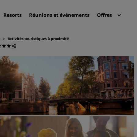
Resorts
Réunions et événements
Offres
Radi
Mes 
m
Activités touristiques à proximité
Trouvez votre hôtel
Destinations
Resorts
Appartements hôteliers
Hôtels d'aéroport
Nouveaux et futurs hôtels
Réunions et événements
Découvrez Radisson Meeti
Réservez une salle de réun