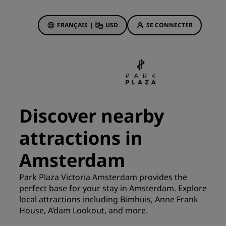
FRANÇAIS
|
USD
SE CONNECTER
sson Rewards
réservations
Offres d'hôtels
Découvrez nos offres
Discover nearby
La magie opère dès les premiers
instants
attractions in
Deals of the Day
Amsterdam
Réservez à l’avance
Voir nos forfaits
Park Plaza Victoria Amsterdam provides the
perfect base for your stay in Amsterdam. Explore
local attractions including Bimhuis, Anne Frank
Idées de voyage
ngs
House, A’dam Lookout, and more.
Hôtels adaptés aux familles
ion