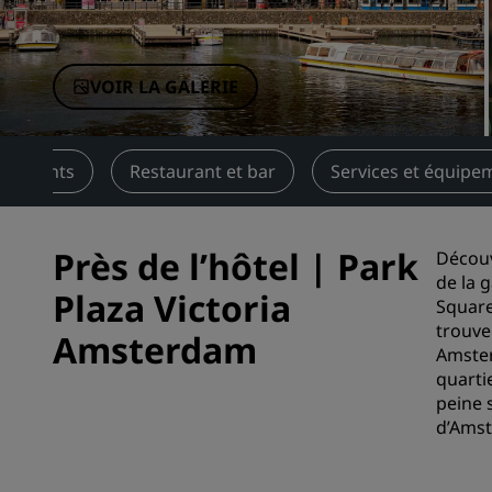
Marques affiliées en Chine
VOIR LA GALERIE
énements
Restaurant et bar
Services et équipe
Près de l’hôtel | Park
Découv
de la 
Plaza Victoria
Square
trouve
Amsterdam
Amster
quarti
peine 
d’Ams