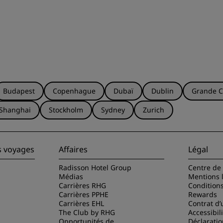
Budapest
Copenhague
Dubaï
Dublin
Grande C
Shanghai
Stockholm
Sydney
Zurich
s voyages
Affaires
Légal
Radisson Hotel Group
Centre de 
Médias
Mentions 
Carrières RHG
Condition
Carrières PPHE
Rewards
Carrières EHL
Contrat d’u
The Club by RHG
Accessibil
Opportunités de
Déclaratio