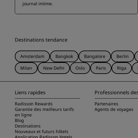
journal intime.
Destinations tendance
Amsterdam
Bangkok
Bangalore
Berlin
Milan
New Delhi
Oslo
Paris
Riga
Liens rapides
Professionnels de
Radisson Rewards
Partenaires
Garantie des meilleurs tarifs
Agents de voyages
en ligne
Blog
Destinations
Nouveaux et futurs hôtels
Application Radisson Hotels