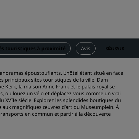
Rad Pets
Espaces dédiés aux mariages
Séjours durables
Séjours d'équipes sportives
Voyageur d'affaires
és touristiques à proximité
Avis
RÉSERVER
Hôtels du centre-ville
Consultez notre blog
anoramas époustouflants. L’hôtel étant situé en face
Radisson Rewards
 principaux sites touristiques de la ville. Dam
Kerk, la maison Anne Frank et le palais royal se
Découvrez Radisson Rewards
es, ou louez un vélo et déplacez-vous comme un vrai
u XVIIe siècle. Explorez les splendides boutiques du
Avantages
face aux magnifiques œuvres d’art du Museumplein. À
Comment utiliser vos points
 transports en commun et partir à la découverte
s
Comment gagner des points
Bookers et Planners