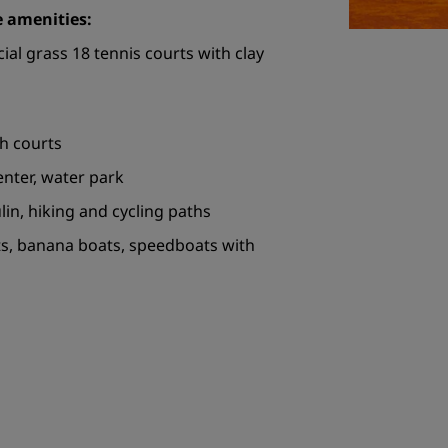
e amenities:
cial grass 18 tennis courts with clay
sh courts
Center, water park
lin, hiking and cycling paths
ts, banana boats, speedboats with