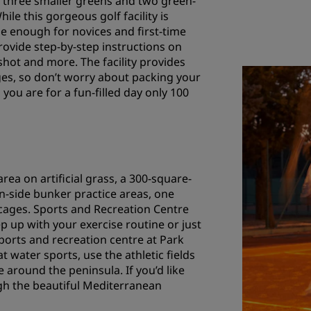
s three smaller greens and two green-
le this gorgeous golf facility is
le enough for novices and first-time
rovide step-by-step instructions on
hot and more. The facility provides
d ages, so don’t worry about packing your
 you are for a fun-filled day only 100
ea on artificial grass, a 300-square-
n-side bunker practice areas, one
 cages. Sports and Recreation Centre
ep up with your exercise routine or just
orts and recreation centre at Park
 water sports, use the athletic fields
de around the peninsula. If you’d like
gh the beautiful Mediterranean