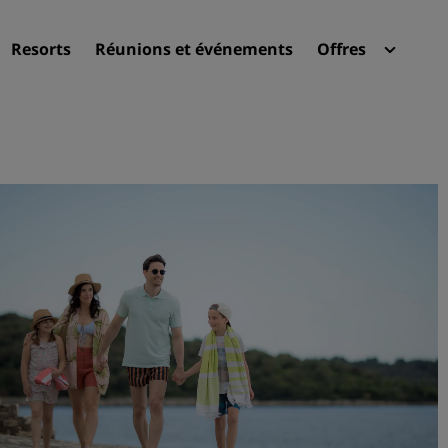
Resorts
Réunions et événements
Offres
Radi
Mes 
Trouvez votre hôtel
Destinations
Resorts
Appartements hôteliers
Hôtels d'aéroport
Nouveaux et futurs hôtels
Réunions et événements
Découvrez Radisson Meeti
Réservez une salle de réun