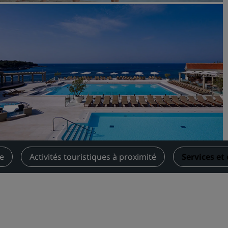
Demander un devis
Pour les événements
Solutions d’entreprise
Rechercher des vols
Rechercher des vols
Restaurants
Rechercher un restaurant
re
Activités touristiques à proximité
Services e
Services numériques
Application Radisson Hotel