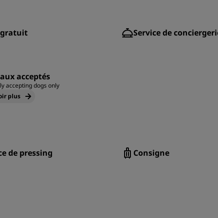
 gratuit
Service de conciergeri
aux acceptés
ly accepting dogs only
oir plus
ce de pressing
Consigne