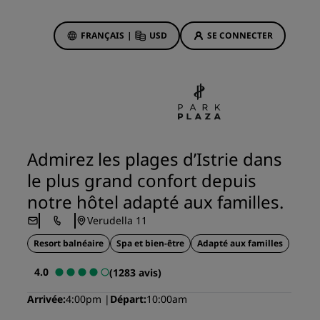
FRANÇAIS
|
USD
SE CONNECTER
sson Rewards
réservations
Offres d'hôtels
Découvrez nos offres
Admirez les plages d’Istrie dans
La magie opère dès les premiers
le plus grand confort depuis
instants
notre hôtel adapté aux familles.
Deals of the Day
Verudella 11
Réservez à l’avance
Resort balnéaire
Voir nos forfaits
Spa et bien-être
Adapté aux familles
4.0
(1283 avis)
Idées de voyage
ngs
Arrivée
4:00pm
Départ
10:00am
Hôtels adaptés aux familles
ion