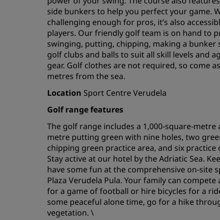
power of your swing. The course also feature
side bunkers to help you perfect your game. Whi
challenging enough for pros, it’s also accessib
players. Our friendly golf team is on hand to p
swinging, putting, chipping, making a bunker s
golf clubs and balls to suit all skill levels an
gear. Golf clothes are not required, so come as
metres from the sea.
Location
Sport Centre Verudela
Golf range features
The golf range includes a 1,000-square-metre ar
metre putting green with nine holes, two gree
chipping green practice area, and six practice
Stay active at our hotel by the Adriatic Sea. Ke
have some fun at the comprehensive on-site sp
Plaza Verudela Pula. Your family can compete at
for a game of football or hire bicycles for a ri
some peaceful alone time, go for a hike throu
vegetation. \