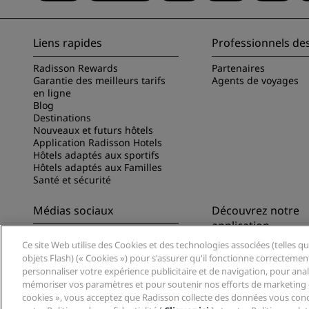
Liens rapides
Professionnels de
Radisson Rewards
Partenaires
Garantie des meilleurs tarifs
Agents de voyages
en ligne
Blog
Destinations
Nouveaux et futurs hôtels
Application Radisson Hotels
Hôtels adaptés aux sportifs
Hôtels adaptés aux Familles
Santé et sécurité
Médias sociaux
Découvrez notre
application
Marques Radisson Hotels
Ce site Web utilise des Cookies et des technologies associées (telles qu
Découvrez l’appli Ra
objets Flash) (« Cookies ») pour s'assurer qu'il fonctionne correctemen
personnaliser votre expérience publicitaire et de navigation, pour analys
mémoriser vos paramètres et pour soutenir nos efforts de marketing e
cookies », vous acceptez que Radisson collecte des données vous conc