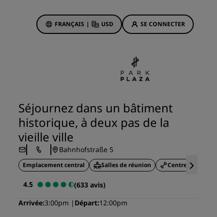
FRANÇAIS
|
USD
SE CONNECTER
sson Rewards
réservations
Offres d'hôtels
Découvrez nos offres
Séjournez dans un bâtiment
La magie opère dès les premiers
historique, à deux pas de la
instants
vieille ville
Deals of the Day
Bahnhofstraße 5
Réservez à l’avance
Emplacement central
Voir nos forfaits
Salles de réunion
Centre de fitness
4.5
(633 avis)
Idées de voyage
ngs
Arrivée
3:00pm
Départ
12:00pm
Hôtels adaptés aux familles
ion