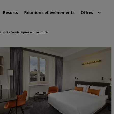
Resorts
Réunions et événements
Offres
Radi
Mes 
tivités touristiques à proximité
Trouvez votre hôtel
Destinations
Resorts
Appartements hôteliers
Hôtels d'aéroport
Nouveaux et futurs hôtels
Réunions et événements
Découvrez Radisson Meeti
Réservez une salle de réun