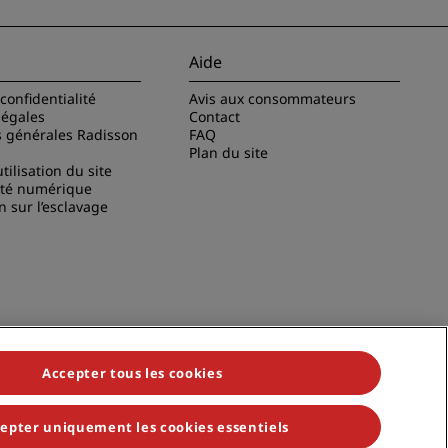
Aide
confidentialité
Avis aux consommateurs
légales
Contact
s générales Radisson
FAQ
Plan du site
tilisation du site
ité numérique
n sur l’esclavage
Accepter tous les cookies
epter uniquement les cookies essentiels