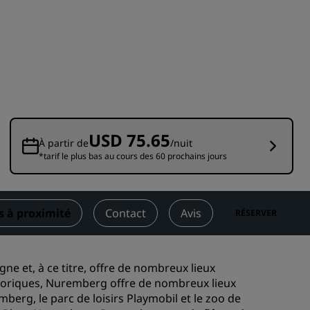
Rad Pets
Espaces dédiés aux mariages
Séjours durables
Séjours d'équipes sportives
Voyageur d'affaires
Hôtels du centre-ville
USD 75.65
Consultez notre blog
À partir de
/nuit
*tarif le plus bas au cours des 60 prochains jours
Radisson Rewards
Découvrez Radisson Rewards
s à proximité
Contact
Avis
RÉSERVER
Avantages
Comment utiliser vos points
s
ne et, à ce titre, offre de nombreux lieux
Comment gagner des points
historiques, Nuremberg offre de nombreux lieux
Bookers et Planners
berg, le parc de loisirs Playmobil et le zoo de