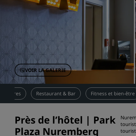
Marques affiliées en Chine
VOIR LA GALERIE
Offres
Restaurant & Bar
Fitness et bien-être
Près de l’hôtel | Park
Nuremb
touris
Plaza Nuremberg
touris