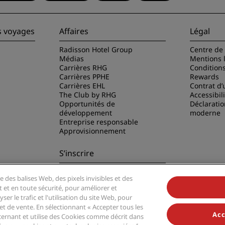
s voyages
Affaires
Légal
Radisson Hotel Group
Centre de 
Médias
Mentions 
Carrières RHG
Condition
Carrières PPHE
Rewards
Carrières EHL
Contrat d’u
The Club by RHG
Accessibil
Opportunités de
Déclaratio
développement
moderne
Entreprise responsable
Approvisionnement
S’inscrire
Ne manquez aucune de nos
e des balises Web, des pixels invisibles et des
offres les plus populaires
disson Hotels
t et en toute sécurité, pour améliorer et
er le trafic et l'utilisation du site Web, pour
t de vente. En sélectionnant « Accepter tous les
Acc
ernant et utilise des Cookies comme décrit dans