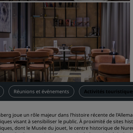
Demander un devis
Pour les événements
Solutions d’entreprise
Rechercher des vols
Rechercher des vols
Restaurants
Rechercher un restaurant
Réunions et événements
Activités touristique
Services numériques
Application Radisson Hotel
erg joue un rôle majeur dans l’histoire récente de l’Allemag
tiques visant à sensibiliser le public. À proximité de sites 
tiques, dont le Musée du jouet, le centre historique de Nurem