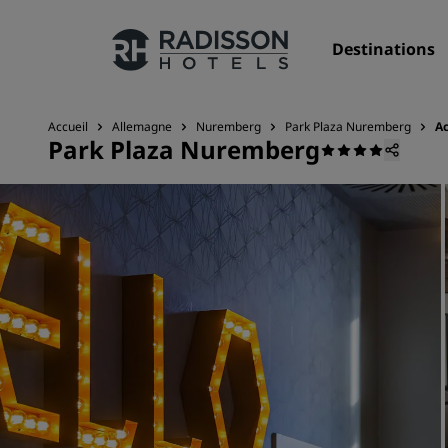
Destinations
Accueil
Allemagne
Nuremberg
Park Plaza Nuremberg
Ac
Park Plaza Nuremberg
Nos enseignes
Marques Radisson Hotels