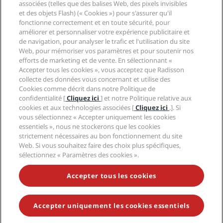
Radisson Hotel Group
associées (telles que des balises Web, des pixels invisibles
Légal
Application Radisson Hotels
et des objets Flash) (« Cookies ») pour s'assurer qu'il
Médias
Hôtels adaptés aux sportifs
fonctionne correctement et en toute sécurité, pour
Carrières RHG
Centre de confidentialité
Aide
Hôtels adaptés aux Familles
améliorer et personnaliser votre expérience publicitaire et
Carrières PPHE
Mentions légales
de navigation, pour analyser le trafic et l'utilisation du site
Santé et sécurité
Carrières EHL
Conditions générales Radisson Rewards
Web, pour mémoriser vos paramètres et pour soutenir nos
Avis aux consommateurs
The Club by RHG
Médias sociaux
Contrat d’utilisation du site
efforts de marketing et de vente. En sélectionnant «
Contact
Opportunités de développement
Accepter tous les cookies », vous acceptez que Radisson
Accessibilité numérique
FAQ
Marques Radisson Hotels
collecte des données vous concernant et utilise des
Entreprise responsable
Déclaration sur l’esclavage moderne
Plan du site
Cookies comme décrit dans notre Politique de
Approvisionnement
confidentialité [
Cliquez ici
] et notre Politique relative aux
cookies et aux technologies associées [
Cliquez ici
.]. Si
vous sélectionnez « Accepter uniquement les cookies
essentiels », nous ne stockerons que les cookies
strictement nécessaires au bon fonctionnement du site
Web. Si vous souhaitez faire des choix plus spécifiques,
sélectionnez « Paramètres des cookies ».
NE MANQUEZ AUCUNE DE NOS OFFRES LES PLUS
POPULAIRES
Accepter tous les cookies
Accepter uniquement les cookies essentiels
© 2026 Radisson Hotel Group.
Tous droits réservés. RHG Radisson
Hotel Group, Radisson, Radisson RED, Radisson Blu, Radisson Collection,