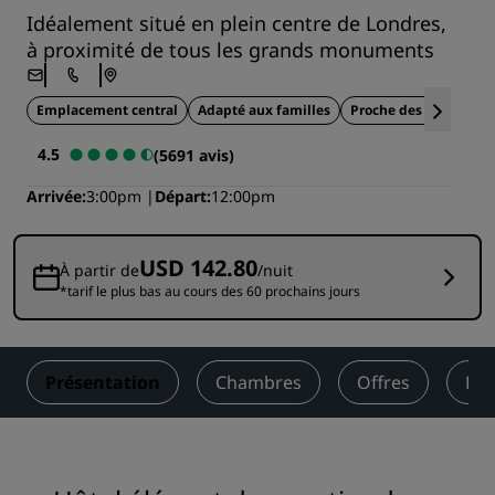
Idéalement situé en plein centre de Londres,
à proximité de tous les grands monuments
Emplacement central
Adapté aux familles
Proche des attraction
4.5
(5691 avis)
Arrivée
3:00pm
Départ
12:00pm
USD 142.80
À partir de
/nuit
*tarif le plus bas au cours des 60 prochains jours
Présentation
Chambres
Offres
Res