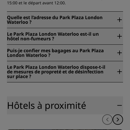
15:00 et le départ avant 12:00.
Quelle est l’adresse du Park Plaza London
Waterloo ?
Park Plaza London Waterloo se trouve à 6 Hercules Road,
Le Park Plaza London Waterloo est-il un
Londres, Royaume-Uni.
hôtel non-fumeurs ?
Oui, le Park Plaza London Waterloo est un hôtel non-
Puis-je confier mes bagages au Park Plaza
fumeur.
London Waterloo ?
Oui, une consigne à bagages est proposée au Park Plaza
Le Park Plaza London Waterloo dispose-t-il
London Waterloo.
de mesures de propreté et de désinfection
sur place ?
Tous les hôtels Radisson appliquent des mesures de
propreté et d’hygiène afin de préserver la santé, la sûreté
et la sécurité de leurs clients. Pour en savoir plus :
https://www.radissonhotels.com/en-us/social-
Hôtels à proximité
responsibility/health-safety