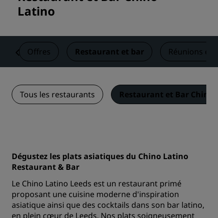
Latino
s
Offres
Restaurant et bar
Réunions et 
Tous les restaurants
Restaurant et Bar Chino 
Dégustez les plats asiatiques du Chino Latino
Restaurant & Bar
Le Chino Latino Leeds est un restaurant primé
proposant une cuisine moderne d'inspiration
asiatique ainsi que des cocktails dans son bar latino,
en plein cœur de Leeds. Nos plats soigneusement