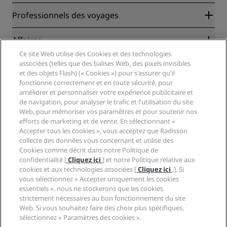
Radisson Rewards
Professionnels des voyages
Garantie des meilleurs tarifs en ligne
Blog
Partenaires
Affaires
Destinations
Agents de voyages
Ce site Web utilise des Cookies et des technologies
Nouveaux et futurs hôtels
Radisson Hotel Group
associées (telles que des balises Web, des pixels invisibles
Légal
Application Radisson Hotels
et des objets Flash) (« Cookies ») pour s'assurer qu'il
Médias
Hôtels adaptés aux sportifs
fonctionne correctement et en toute sécurité, pour
Carrières RHG
Centre de confidentialité
Aide
Hôtels adaptés aux Familles
améliorer et personnaliser votre expérience publicitaire et
Carrières PPHE
Mentions légales
Santé et sécurité
de navigation, pour analyser le trafic et l'utilisation du site
Carrières EHL
Conditions générales Radisson Rewards
Web, pour mémoriser vos paramètres et pour soutenir nos
Avis aux consommateurs
The Club by RHG
Médias sociaux
Contrat d’utilisation du site
efforts de marketing et de vente. En sélectionnant «
Contact
Opportunités de développement
Accepter tous les cookies », vous acceptez que Radisson
Accessibilité numérique
FAQ
Marques Radisson Hotels
Entreprise responsable
collecte des données vous concernant et utilise des
Déclaration sur l’esclavage moderne
Plan du site
Cookies comme décrit dans notre Politique de
Approvisionnement
confidentialité [
Cliquez ici
] et notre Politique relative aux
cookies et aux technologies associées [
Cliquez ici
.]. Si
vous sélectionnez « Accepter uniquement les cookies
essentiels », nous ne stockerons que les cookies
strictement nécessaires au bon fonctionnement du site
Web. Si vous souhaitez faire des choix plus spécifiques,
sélectionnez « Paramètres des cookies ».
NE MANQUEZ AUCUNE DE NOS OFFRES LES PLUS