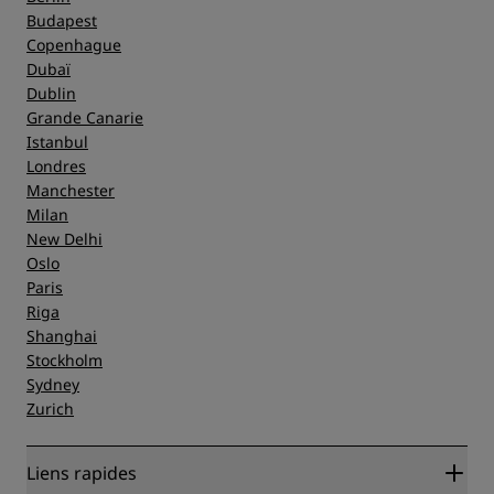
Budapest
Copenhague
Dubaï
Dublin
Grande Canarie
Istanbul
Londres
Manchester
Milan
New Delhi
Oslo
Paris
Riga
Shanghai
Stockholm
Sydney
Zurich
Liens rapides