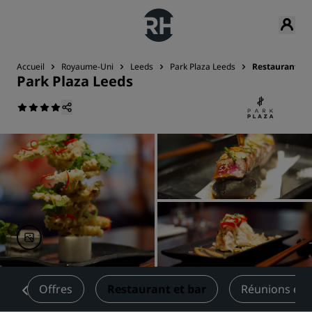
Accueil
Royaume-Uni
Leeds
Park Plaza Leeds
Restaurant et 
Park Plaza Leeds
s
Offres
Restaurant et bar
Réunions et 