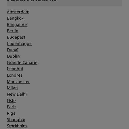
Amsterdam
Bangkok
Bangalore
Berlin
Budapest
Copenhague
Dubaï
Dublin
Grande Canarie
Istanbul
Londres
Manchester
Milan
New Delhi
Oslo
Paris
Riga
Shanghai
Stockholm