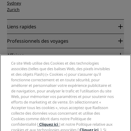
Sydney
Zurich
Liens rapides
Radisson Rewards
Professionnels des voyages
Garantie des meilleurs tarifs en ligne
Blog
Partenaires
Affaires
Destinations
Agents de voyages
Ce site Web utilise des Cookies et des technologies
Nouveaux et futurs hôtels
Radisson Hotel Group
associées (telles que des balises Web, des pixels invisibles
Légal
Application Radisson Hotels
et des objets Flash) (« Cookies ») pour s'assurer qu'il
Médias
Hôtels adaptés aux sportifs
fonctionne correctement et en toute sécurité, pour
Carrières RHG
Centre de confidentialité
Aide
Hôtels adaptés aux Familles
améliorer et personnaliser votre expérience publicitaire et
Carrières PPHE
Mentions légales
Santé et sécurité
de navigation, pour analyser le trafic et l'utilisation du site
Carrières EHL
Conditions générales Radisson Rewards
Web, pour mémoriser vos paramètres et pour soutenir nos
Avis aux consommateurs
The Club by RHG
Médias sociaux
Contrat d’utilisation du site
efforts de marketing et de vente. En sélectionnant «
Contact
Opportunités de développement
Accepter tous les cookies », vous acceptez que Radisson
Accessibilité numérique
FAQ
Marques Radisson Hotels
Entreprise responsable
collecte des données vous concernant et utilise des
Déclaration sur l’esclavage moderne
Plan du site
Cookies comme décrit dans notre Politique de
Approvisionnement
confidentialité [
Cliquez ici
] et notre Politique relative aux
cookies et aux technologies associées [
Cliquez ici
.]. Si