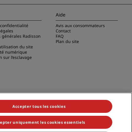
Aide
confidentialité
Avis aux consommateurs
légales
Contact
s générales Radisson
FAQ
Plan du site
tilisation du site
ité numérique
n sur l’esclavage
Accepter tous les cookies
epter uniquement les cookies essentiels