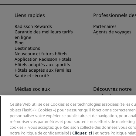
Liens rapides
Professionnels de
Radisson Rewards
Partenaires
Garantie des meilleurs tarifs
Agents de voyages
en ligne
Blog
Destinations
Nouveaux et futurs hôtels
Application Radisson Hotels
Hôtels adaptés aux sportifs
Hôtels adaptés aux Familles
Santé et sécurité
Médias sociaux
Découvrez notre
application
Marques Radisson Hotels
Ce site Web utilise des Cookies et des technologies associées (telles qu
Découvrez l’appli Ra
objets Flash) (« Cookies ») pour s'assurer qu'il fonctionne correctemen
personnaliser votre expérience publicitaire et de navigation, pour analys
mémoriser vos paramètres et pour soutenir nos efforts de marketing e
cookies », vous acceptez que Radisson collecte des données vous conc
notre Politique de confidentialité [
Cliquez ici
] et notre Politique rel