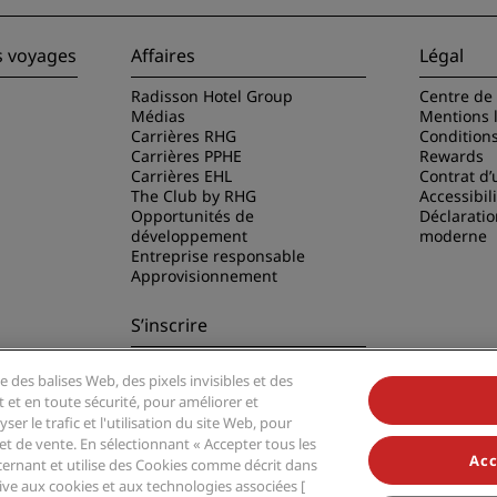
s voyages
Affaires
Légal
Radisson Hotel Group
Centre de 
Médias
Mentions 
Carrières RHG
Condition
Carrières PPHE
Rewards
Carrières EHL
Contrat d’u
The Club by RHG
Accessibil
Opportunités de
Déclaratio
développement
moderne
Entreprise responsable
Approvisionnement
S’inscrire
Ne manquez aucune de nos
e des balises Web, des pixels invisibles et des
offres les plus populaires
disson Hotels
t et en toute sécurité, pour améliorer et
er le trafic et l'utilisation du site Web, pour
t de vente. En sélectionnant « Accepter tous les
Acc
ernant et utilise des Cookies comme décrit dans
ative aux cookies et aux technologies associées [