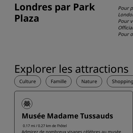
Londres par Park
Pour p
Londo
Plaza
Pour v
Offici
Pour ob
Explorer les attractions
Culture
Famille
Nature
Shoppin
Musée Madame Tussauds
0.17 mi / 0.27 km de l’hôtel
Admirez de nombreux visages célèbres au musée