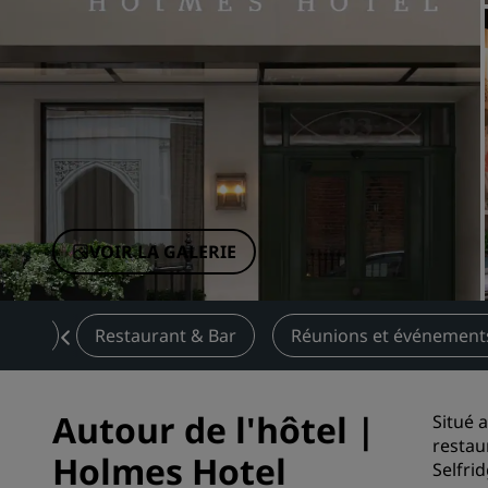
Marques affiliées en Chine
VOIR LA GALERIE
ffres
Restaurant & Bar
Réunions et événement
Autour de l'hôtel |
Situé 
restau
Holmes Hotel
Selfri