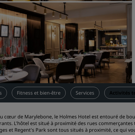
Demander un devis
Pour les événements
Solutions d’entreprise
Rechercher des vols
Rechercher des vols
Restaurants
Rechercher un restaurant
s
Fitness et bien-être
Services
Activités 
Services numériques
Application Radisson Hotel
au cœur de Marylebone, le Holmes Hotel est entouré de bo
rants. L'hôtel est situé à proximité des rues commerçantes 
dges
et
Regent's Park
sont tous situés à proximité, ce qui vou