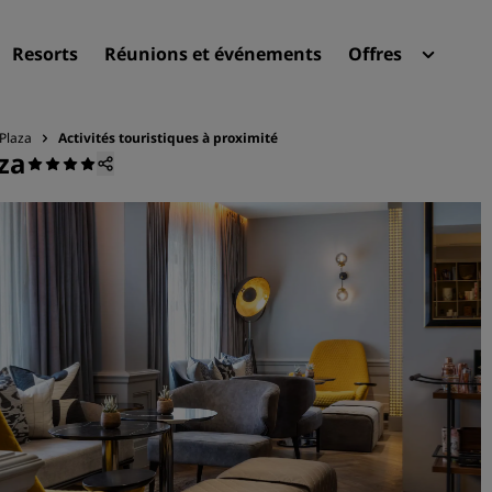
Resorts
Réunions et événements
Offres
Radi
Plaza
Activités touristiques à proximité
Mes 
za
Trouvez votre hôtel
Destinations
Resorts
Appartements hôteliers
Hôtels d'aéroport
Nouveaux et futurs hôtels
Réunions et événements
Découvrez Radisson Meeti
Réservez une salle de réun