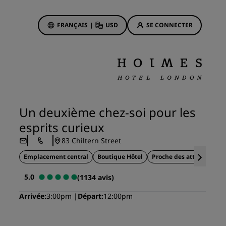
FRANÇAIS
|
USD
SE CONNECTER
sson Rewards
réservations
Offres d'hôtels
Découvrez nos offres
Un deuxième chez-soi pour les
La magie opère dès les premiers
esprits curieux
instants
83 Chiltern Street
Deals of the Day
Emplacement central
Réservez à l’avance
Boutique Hôtel
Proche des attractions t
Voir nos forfaits
5.0
(1134 avis)
Arrivée
3:00pm
Départ
12:00pm
Idées de voyage
ngs
Hôtels adaptés aux familles
ion