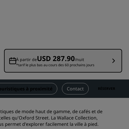
Rad Pets
Espaces dédiés aux mariages
Séjours durables
Séjours d'équipes sportives
Voyageur d'affaires
Hôtels du centre-ville
USD 287.90
Consultez notre blog
À partir de
/nuit
*tarif le plus bas au cours des 60 prochains jours
Radisson Rewards
Découvrez Radisson Rewards
touristiques à proximité
Contact
RÉSERVER
Avantages
Comment utiliser vos points
s
utiques de mode haut de gamme, de cafés et de
Comment gagner des points
telles qu'Oxford Street.
La Wallace Collection
,
Bookers et Planners
s permet d'explorer facilement la ville à pied.