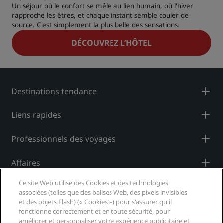
Un séjour où le confort se mêle au lien humain, où l'hiver
rapproche les êtres, et chaque instant semble couler de
source. C'est simplement la plus belle des sensations.
DÉCOUVREZ L’HÔTEL
Destinations tendance
Liens rapides
Professionnels des voyages
Affaires
Ce site Web utilise des Cookies et des technologies
Légal
associées (telles que des balises Web, des pixels invisibles
et des objets Flash) (« Cookies ») pour s'assurer qu'il
Aide
fonctionne correctement et en toute sécurité, pour
améliorer et personnaliser votre expérience publicitaire et