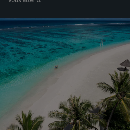
Park Plaza
Park Inn by Radisson
Hôtels du centre-ville
Consultez notre blog
Prize by Radisson
Country Inn & Suites
Marques affiliées en Chine
J.
Jin Jiang
Kunlun
Golden Tulip