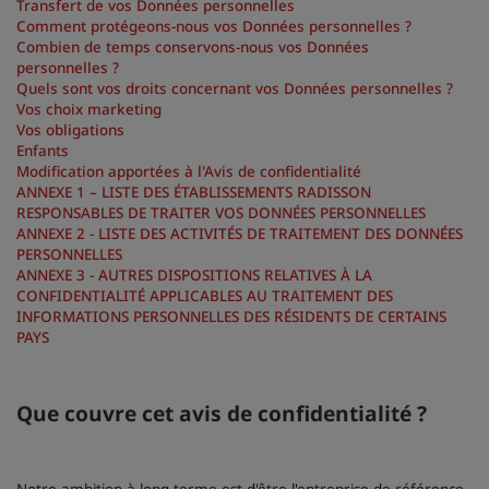
Transfert de vos Données personnelles
Comment protégeons-nous vos Données personnelles ?
Park Plaza
Park Inn by Radisson
Combien de temps conservons-nous vos Données
Hôtels du centre-ville
personnelles ?
Quels sont vos droits concernant vos Données personnelles ?
Vos choix marketing
Consultez notre blog
Vos obligations
Prize by Radisson
Country Inn & Suites
Enfants
Modification apportées à l'Avis de confidentialité
ANNEXE 1 – LISTE DES ÉTABLISSEMENTS RADISSON
RESPONSABLES DE TRAITER VOS DONNÉES PERSONNELLES
ANNEXE 2 - LISTE DES ACTIVITÉS DE TRAITEMENT DES DONNÉES
Marques affiliées en Chine
PERSONNELLES
J.
Jin Jiang
ANNEXE 3 - AUTRES DISPOSITIONS RELATIVES À LA
CONFIDENTIALITÉ APPLICABLES AU TRAITEMENT DES
INFORMATIONS PERSONNELLES DES RÉSIDENTS DE CERTAINS
PAYS
Kunlun
Golden Tulip
Que couvre cet avis de confidentialité ?