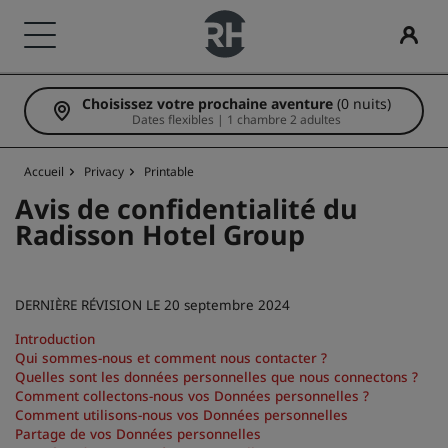
Choisissez votre prochaine aventure
(0 nuits)
Nos enseignes
Trouvez votre hôtel
Réunions et événements
Rechercher des vols
Restaurants
Services numériques
Offres d'hôtels
Idées de voyage
Radisson Rewards
Dates flexibles | 1 chambre 2 adultes
Marques Radisson Hotels
Destinations
Découvrez Radisson Meetings
Rechercher des vols
Rechercher un restaurant
Application Radisson Hotels
Découvrez nos offres
Hôtels adaptés aux familles
Découvrez Radisson Rewards
Accueil
Privacy
Printable
Radisson Collection
Radisson Blu
Avis de confidentialité du
Resorts
Réservez une salle de réunion
Première réservation ?
Rad Pets
Avantages pour les membres
Radisson Hotel Group
Appartements hôteliers
Demander un devis
Deals of the Day
Espaces dédiés aux mariages
Comment utiliser vos points
Radisson
Radisson RED
DERNIÈRE RÉVISION LE 20 septembre 2024
Hôtels d'aéroport
Pour les événements
Réservez à l’avance
Séjours durables
Comment gagner des points
Introduction
Qui sommes-nous et comment nous contacter ?
Quelles sont les données personnelles que nous connectons ?
Radisson Individuals
art'otel
Nouveaux et futurs hôtels
Solutions d’entreprise
Voir nos forfaits
Séjours d'équipes sportives
Bookers et Planners
Comment collectons-nous vos Données personnelles ?
Comment utilisons-nous vos Données personnelles
Partage de vos Données personnelles
Voyageur d'affaires