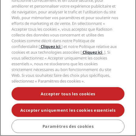
fonctionne correctement et en toute sécurité, pour
en publiant ces modifications ici ou en vous informant par
améliorer et personnaliser votre expérience publicitaire et
d'autres canaux de communication appropriés que nous utilisons
de navigation, pour analyser le trafic et l'utilisation du site
généralement avec vous. Sauf indication contraire, les
Web, pour mémoriser vos paramètres et pour soutenir nos
modifications apportées à cet avis de confidentialité seront
efforts de marketing et de vente. En sélectionnant «
considérées comme effectives immédiatement après leur
Accepter tous les cookies », vous acceptez que Radisson
publication sur ce site Web.
collecte des données vous concernant et utilise des
Cookies comme décrit dans notre Politique de
L'Avis de confidentialité a été révisé pour la dernière fois le 20
confidentialité [
Cliquez ici
] et notre Politique relative aux
septembre 2024.
cookies et aux technologies associées [
Cliquez ici
.]. Si
vous sélectionnez « Accepter uniquement les cookies
essentiels », nous ne stockerons que les cookies
strictement nécessaires au bon fonctionnement du site
ANNEXE 1 – LISTE DES ENTITÉS RADISSON
Web. Si vous souhaitez faire des choix plus spécifiques,
RESPONSABLES DU TRAITEMENT DE VOS
sélectionnez « Paramètres des cookies ».
DONNÉES PERSONNELLES
Accepter tous les cookies
Radisson Hospitality Belgium SRL
est l'entité Radisson agissant
Accepter uniquement les cookies essentiels
en tant que responsable du traitement pour toutes les Données
de Réservation et les Données des hôtes. Elle est responsable du
système central de réservation de Radisson et gère les activités
Paramètres des cookies
marketing de Radisson. Elle maintient également une base de