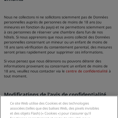
Nous ne collectons ni ne sollicitons sciemment pas de Données
personnelles auprès de personnes de moins de 18 ans (ou
mineures en fonction du pays) et ne permettons sciemment pas
à ces personnes de réserver une chambre dans l’un de nos
hôtels. Si nous apprenons que nous avons collecté des Données
personnelles concernant un mineur ou un enfant de moins de
18 ans sans vérification du consentement parental, des mesures
seront prises rapidement pour supprimer ces informations.
Si vous pensez que nous détenons ou pouvons détenir des
informations provenant ou concernant un enfant de moins de
18 ans, veuillez nous contacter via le
centre de confidentialité
à
tout moment.
Modifications de l'avis de confidentialité
Ce site Web utilise des Cookies et des technologies
associées (telles que des balises Web, des pixels invisibles
Nous pouvons mettre à jour cet avis de confidentialité de temps
et des objets Flash) (« Cookies ») pour s'assurer qu'il
à autre. Nous vous informerons des modifications importantes