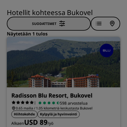
Hotellit kohteessa Bukovel
SUODATTIMET
Näytetään 1 tulos
Radisson Blu Resort, Bukovel
|
598 arvostelua
0.65 mailia / 1.05 kilometriä keskustasta Bukovel
Hiihtokohde
Kylpylä ja hyvinvointi
USD 89
Alkaen
/yö