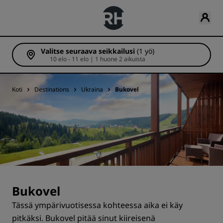
Valitse seuraava seikkailusi
(1 yö)
10 elo - 11 elo | 1 huone 2 aikuista
Koti
Destinations
Ukraina
Bukovel
Bukovel
Tässä ympärivuotisessa kohteessa aika ei käy
pitkäksi. Bukovel pitää sinut kiireisenä