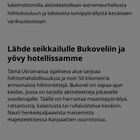
lukemattomilla aktiviteeteillaan extremeurheilusta
hiihtokouluun ja talvisesta lumipyöräilystä kesäiseen
värikuulasotaan.
Lähde seikkailulle Bukoveliin ja
yövy hotellissamme
Tämä Ukrainassa sijaitseva alue tarjoaa
hiihtomahdollisuuksia ja noin 50 kilometriä
erinomaisia hiihtoreittejä. Bukovel on vapaa-ajan
keidas, jossa on tarjolla aktiviteetteja jokaiselle
vuodenajalle. Täällä voi harrastaa maastopyöräilyä,
ratsastusta, kalastusta tai rullaluistelua kesäisin.
Nauti henkeäsalpaavista maisemista
majesteettisessa Karpaattien vuoristossa.