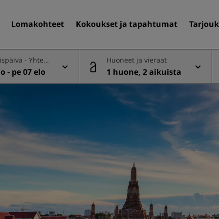
Lomakohteet
Kokoukset ja tapahtumat
Tarjouk
späivä - Yhtee
Huoneet ja vieraat
lo - pe 07 elo
1 huone, 2 aikuista
Löydä itsellesi hotelli
Matkakohteet
Lomakohteet
Täyden palvelun huoneisto
Lentokenttähotellit
Uudet ja tulevat hotellit
Kokoukset ja tapahtuma
Tutustu Radisson Meetings
Varaa kokoustila