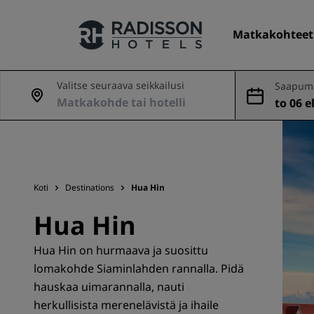
Matkakohteet
Valitse seuraava seikkailusi
Saapumi
nveto
to 06 e
Hotelliketjumme
Radisson Hotels -brändit
Koti
Destinations
Hua Hin
Hua Hin
Hua Hin on hurmaava ja suosittu
lomakohde Siaminlahden rannalla. Pidä
hauskaa uimarannalla, nauti
herkullisista merenelävistä ja ihaile