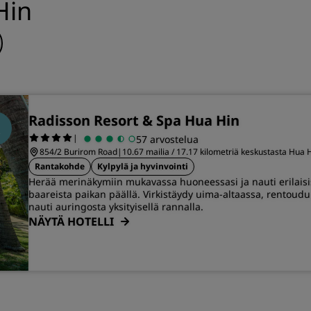
Hin
Radisson Resort & Spa Hua Hin
|
57 arvostelua
854/2 Burirom Road
|
10.67 mailia / 17.17 kilometriä keskustasta Hua 
Rantakohde
Kylpylä ja hyvinvointi
Herää merinäkymiin mukavassa huoneessasi ja nauti erilaisist
baareista paikan päällä. Virkistäydy uima-altaassa, rentoud
nauti auringosta yksityisellä rannalla.
NÄYTÄ HOTELLI