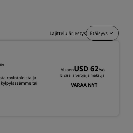
LIITY
Lajittelujärjestys
Etäisyys
Hin
USD 62
Alkaen
/yö
Ei sisällä veroja ja maksuja
a ravintoloista ja
u kylpylässämme tai
VARAA NYT