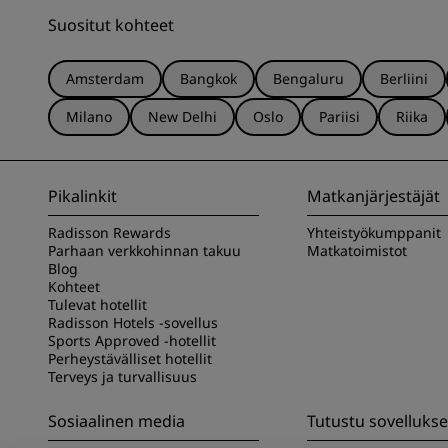
Suositut kohteet
Amsterdam
Bangkok
Bengaluru
Berliini
Milano
New Delhi
Oslo
Pariisi
Riika
Pikalinkit
Matkanjärjestäjät
Radisson Rewards
Yhteistyökumppanit
Parhaan verkkohinnan takuu
Matkatoimistot
Blog
Kohteet
Tulevat hotellit
Radisson Hotels -sovellus
Sports Approved -hotellit
Perheystävälliset hotellit
Terveys ja turvallisuus
Sosiaalinen media
Tutustu sovelluk