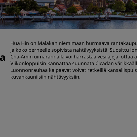
Pyydä tarjous
Tapahtumakohteet
Toimialaratkaisut
Hua Hin on Malakan niemimaan hurmaava rantakaupunk
Etsi lentoja
ja koko perheelle sopivista nähtävyyksistä. Suosittu l
ia
Cha-Amin uimarannalla voi harrastaa vesilajeja, ottaa a
Etsi lentoja
Viikonloppuisin kannattaa suunnata Cicadan värikkäälle
Luonnonrauhaa kaipaavat voivat retkeillä kansallispu
Ruokailu
kuvankauniisiin nähtävyyksiin.
Etsi ravintolaa
Digitaaliset palvelut
Radisson Hotels -sovellus