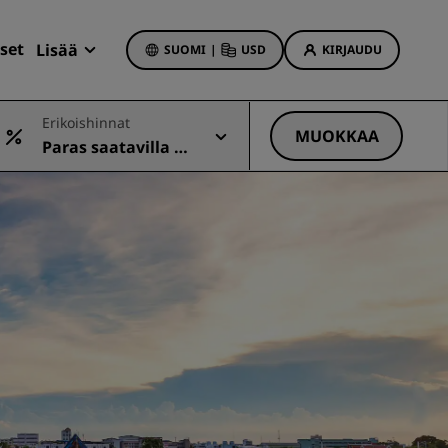
set
Lisää
SUOMI
|
USD
KIRJAUDU
Radisson Rewards
Erikoishinnat
Varaukseni
MUOKKAA
Paras saatavilla ol
Hotellitarjoukset
eva hinta
Tutustu tarjouksiin
Ensimmäisellä kerralla onnistaa
t
Deals of the Day
Varaa etukäteen
Katso pakettimme
t
Matkaideoita
iin
Perheystävälliset hotellit
Rad Pets