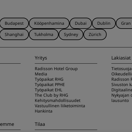
Budapest
Kööpenhamina
Dubai
Dublin
Gran
Shanghai
Tukholma
Sydney
Zürich
Yritys
Lakiasiat
Radisson Hotel Group
Tietosuoj
Media
Oikeudell
Työpaikat RHG
Radisson 
Työpaikat PPHE
Sivuston 
Työpaikat EHL
Digitaalin
The Club by RHG
Nykyajan o
Kehitysmahdollisuudet
lausunto
Vastuullinen liiketoiminta
Hankinta
seemme
Tilaa