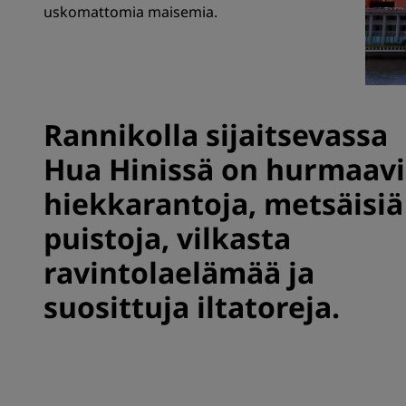
uskomattomia maisemia.
Brändit Kiinassa
Rannikolla sijaitsevassa
Hua Hinissä on hurmaav
hiekkarantoja, metsäisiä
puistoja, vilkasta
ravintolaelämää ja
suosittuja iltatoreja.