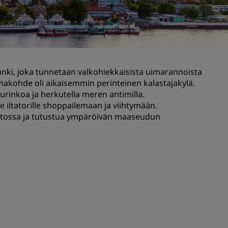
Hääjuhlapaikat
Vastuullisia yöpymisiä
Urheilujoukkueiden yöpymiset
Liikematkustaja
i, joka tunnetaan valkohiekkaisista uimarannoista
Keskustan hotellit
omakohde oli aikaisemmin perinteinen kalastajakylä.
Käy blogissamme
urinkoa ja herkutella meren antimilla.
 iltatorille shoppailemaan ja viihtymään.
istossa ja tutustua ympäröivän maaseudun
Radisson Rewards
Tutustu Radisson Rewardsiin
Edut
Pisteiden käyttö
Pisteiden ansaitseminen
Varaajat ja suunnittelijat