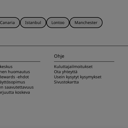
 Canaria
Istanbul
Lontoo
Manchester
Ohje
akeskus
Kuluttajailmoitukset
inen huomautus
Ota yhteyttä
Rewards -ehdot
Usein kysytyt kysymykset
käyttösopimus
Sivustokartta
en saavutettavuus
rjuutta koskeva