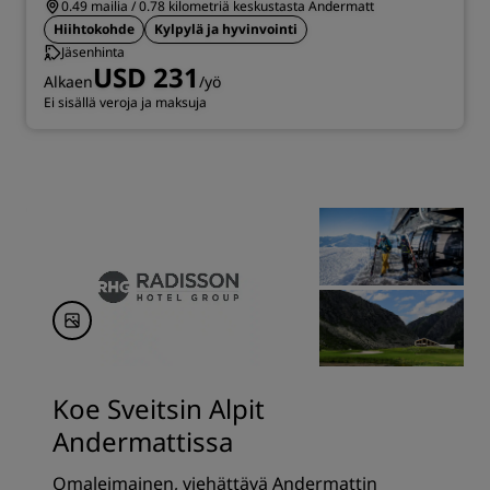
0.49 mailia / 0.78 kilometriä keskustasta Andermatt
Hiihtokohde
Kylpylä ja hyvinvointi
Jäsenhinta
USD 231
Alkaen
/yö
Ei sisällä veroja ja maksuja
Koe Sveitsin Alpit
Andermattissa
Omaleimainen, viehättävä Andermattin