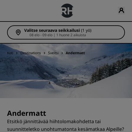
Valitse seuraava seikkailusi
(1 yö)
08 elo - 09 elo | 1 huone 2 aikuista
Koti
Destinations
Sveitsi
Andermatt
Andermatt
Etsitkö jännittävää hiihtolomakohdetta tai
suunnitteletko unohtumatonta kesämatkaa Alpeille?