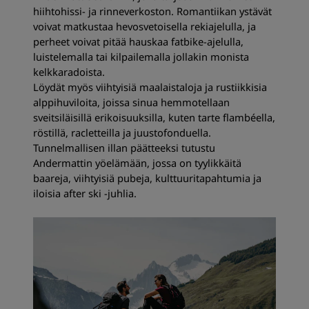
hiihtohissi- ja rinneverkoston. Romantiikan ystävät
voivat matkustaa hevosvetoisella rekiajelulla, ja
perheet voivat pitää hauskaa fatbike-ajelulla,
luistelemalla tai kilpailemalla jollakin monista
kelkkaradoista.
Löydät myös viihtyisiä maalaistaloja ja rustiikkisia
alppihuviloita, joissa sinua hemmotellaan
sveitsiläisillä erikoisuuksilla, kuten tarte flambéella,
röstillä, racletteilla ja juustofonduella.
Tunnelmallisen illan päätteeksi tutustu
Andermattin yöelämään, jossa on tyylikkäitä
baareja, viihtyisiä pubeja, kulttuuritapahtumia ja
iloisia after ski -juhlia.