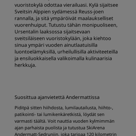
vuoristokylä odottaa vierailuasi. Kylä sijaitsee
Sveitsin Alppien sydämessä Reuss-joen
rannalla, ja sitä ympäröivät maalaukselliset
vuorenhuiput. Tutustu tähän monipuoliseen,
Ursentalin laaksossa sijaitsevaan
sveitsiläiseen vuoristokylään, joka kiehtoo
sinua ympäri vuoden ainutlaatuisilla
luontoelämyksillä, urheilullisilla aktiviteeteilla
ja ensiluokkaisella valikoimalla kulinaarisia
herkkuja.
Suosittua ajanvietettä Andermattissa
Piditpä sitten hiihdosta, lumilautailusta, hiihto-,
patikointi- tai lumikenkäretkistä, löydät sen
varmasti täältä. Voit nauttia vuoden kylmimmän
ajan parhaista puolista ja tutustua SkiArena
Andermatt-Sedruniin, joka tarjoaa 120 kilometrin