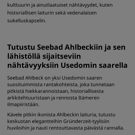
kulttuurin ja ainutlaatuiset nähtävyydet, kuten
historiallisen laiturin sekä vedenalaisen
sukelluskapselin.
Tutustu Seebad Ahlbeckiin ja sen
lähistöllä sijaitseviin
nähtävyyksiin Usedomin saarella
Seebad Ahlbeck on yksi Usedomin saaren
suosituimmista rantakohteista, joka tunnetaan
pitkistä hiekkarannoistaan, historiallisesta
arkkitehtuuristaan ja rennosta Itämeren
ilmapiiristään.
Kävele pitkin ikonista Ahlbeckin laituria, tutustu
keskustan elegantteihin Gründerzeit-tyylisiin
huviloihin ja nauti rentouttavasta päivästä rannalla.