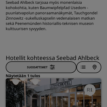
Seebad Ahlbeck tarjoaa myös monenlaisia
kohokohtia, kuten Baumwipfelpfad Usedom -
puunlatvapolun panoraamanäkymät, Tauchgondel
Zinnowitz -sukelluskapselin vedenalaisen matkan
sekä Peenemünden historiallis-teknisen museon
kulttuurisen syvyyden.
Hotellit kohteessa Seebad Ahlbeck
SUODATTIMET
Näytetään 1 tulos