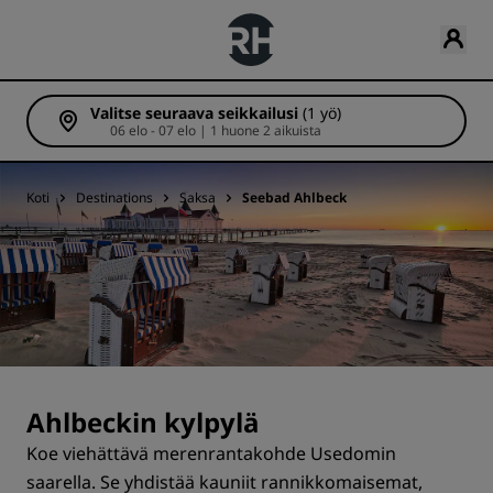
Valitse seuraava seikkailusi
(1 yö)
06 elo - 07 elo | 1 huone 2 aikuista
Koti
Destinations
Saksa
Seebad Ahlbeck
Ahlbeckin kylpylä
Koe viehättävä merenrantakohde Usedomin
saarella. Se yhdistää kauniit rannikkomaisemat,