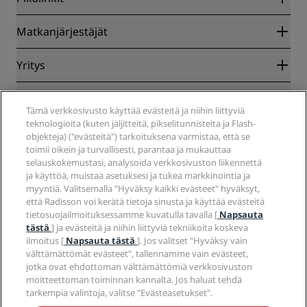
Radisson Rewards
Matkanjärjestäjät
Parhaan verkkohinnan takuu
Blog
Yhteistyökumppanit
Yritys
Kohteet
Matkatoimistot
Tulevat hotellit
Radisson Hotel Group
Lakiasiat
Radisson Hotels -sovellus
Media
Tämä verkkosivusto käyttää evästeitä ja niihin liittyviä
Sports Approved -hotellit
teknologioita (kuten jäljitteitä, pikselitunnisteita ja Flash-
Työpaikat RHG
Tietosuojakeskus
Ohje
Perheystävälliset hotellit
objekteja) ("evästeitä") tarkoituksena varmistaa, että se
Työpaikat PPHE
Oikeudellinen huomautus
Terveys ja turvallisuus
toimii oikein ja turvallisesti, parantaa ja mukauttaa
Työpaikat EHL
Radisson Rewards -ehdot
Kuluttajailmoitukset
selauskokemustasi, analysoida verkkosivuston liikennettä
The Club by RHG
Sosiaalinen media
Sivuston käyttösopimus
ja käyttöä, muistaa asetuksesi ja tukea markkinointia ja
Ota yhteyttä
Kehitysmahdollisuudet
myyntiä. Valitsemalla "Hyväksy kaikki evästeet" hyväksyt,
Digitaalinen saavutettavuus
Usein kysytyt kysymykset
Radisson Hotels -brändit
Vastuullinen liiketoiminta
että Radisson voi kerätä tietoja sinusta ja käyttää evästeitä
Nykyajan orjuutta koskeva lausunto
Sivustokartta
tietosuojailmoituksessamme kuvatulla tavalla [
Napsauta
Hankinta
tästä
] ja evästeitä ja niihin liittyviä tekniikoita koskeva
ilmoitus [
Napsauta tästä
]. Jos valitset "Hyväksy vain
välttämättömät evästeet", tallennamme vain evästeet,
jotka ovat ehdottoman välttämättömiä verkkosivuston
moitteettoman toiminnan kannalta. Jos haluat tehdä
tarkempia valintoja, valitse "Evästeasetukset".