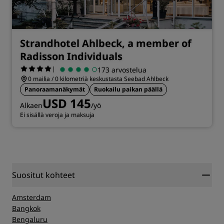
Strandhotel Ahlbeck, a member of
Radisson Individuals
|
173 arvostelua
0 mailia / 0 kilometriä keskustasta Seebad Ahlbeck
Panoraamanäkymät
Ruokailu paikan päällä
USD 145
Alkaen
/yö
Ei sisällä veroja ja maksuja
Suositut kohteet
Amsterdam
Bangkok
Bengaluru