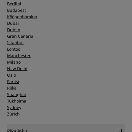
Berliini
Budapest
Kööpenhamina
Dubai
Dublin
Gran Canaria
Istanbul
Lontoo
Manchester
Milano
New Delhi
Oslo
Pariisi
Riika
Shanghai
Tukholma
Sydney
Zürich
Pikalinkit