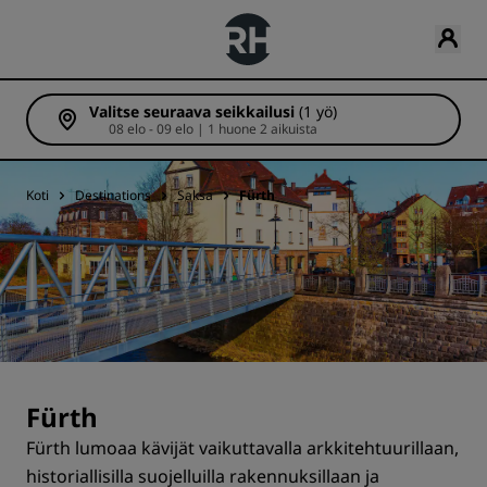
Valitse seuraava seikkailusi
(1 yö)
08 elo - 09 elo | 1 huone 2 aikuista
Koti
Destinations
Saksa
Fürth
Fürth
Fürth lumoaa kävijät vaikuttavalla arkkitehtuurillaan,
historiallisilla suojelluilla rakennuksillaan ja