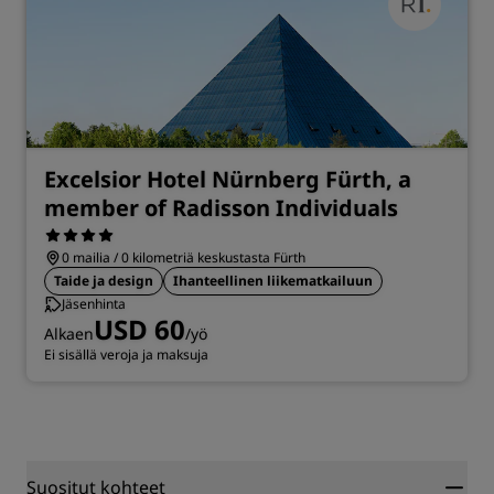
Excelsior Hotel Nürnberg Fürth, a
member of Radisson Individuals
0 mailia / 0 kilometriä keskustasta Fürth
Taide ja design
Ihanteellinen liikematkailuun
Jäsenhinta
USD 60
Alkaen
/yö
Ei sisällä veroja ja maksuja
Suositut kohteet