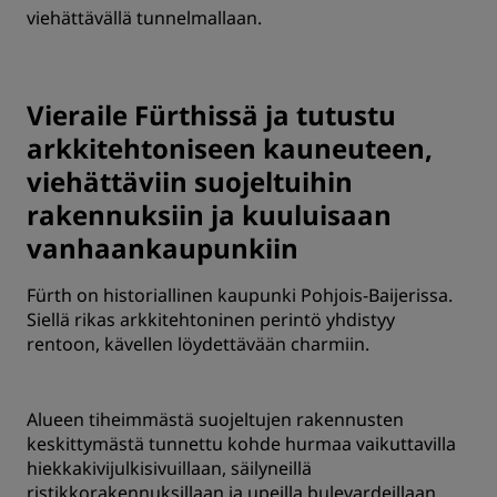
viehättävällä tunnelmallaan.
Vieraile Fürthissä ja tutustu
arkkitehtoniseen kauneuteen,
viehättäviin suojeltuihin
rakennuksiin ja kuuluisaan
vanhaankaupunkiin
Fürth on historiallinen kaupunki Pohjois-Baijerissa.
Siellä rikas arkkitehtoninen perintö yhdistyy
rentoon, kävellen löydettävään charmiin.
Alueen tiheimmästä suojeltujen rakennusten
keskittymästä tunnettu kohde hurmaa vaikuttavilla
hiekkakivijulkisivuillaan, säilyneillä
ristikkorakennuksillaan ja upeilla bulevardeillaan.