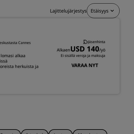
LIITY
Lajittelujärjestys
Etäisyys
Jäsenhinta
 keskustasta Cannes
USD 140
Alkaen
/yö
, lomasi alkaa
Ei sisällä veroja ja maksuja
issä
VARAA NYT
oreista herkuista ja