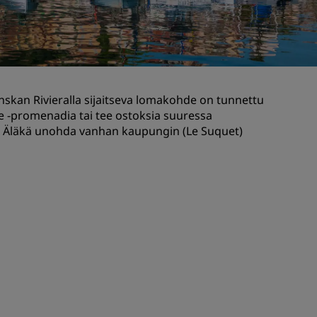
Hääjuhlapaikat
Vastuullisia yöpymisiä
Urheilujoukkueiden yöpymiset
Liikematkustaja
skan Rivieralla sijaitseva lomakohde on tunnettu
Keskustan hotellit
te -promenadia tai tee ostoksia suuressa
Käy blogissamme
ä. Äläkä unohda vanhan kaupungin (Le Suquet)
Radisson Rewards
Tutustu Radisson Rewardsiin
Edut
Pisteiden käyttö
Pisteiden ansaitseminen
Varaajat ja suunnittelijat