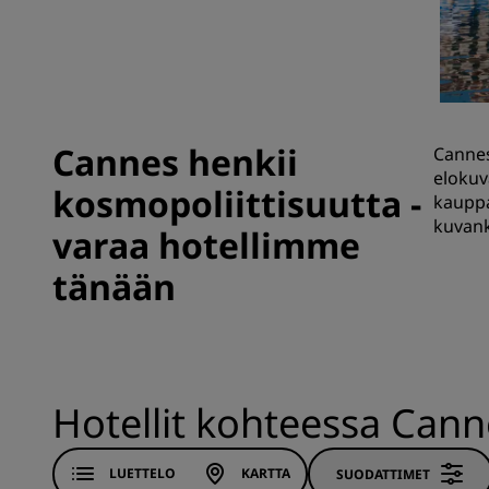
Brändit Kiinassa
Cannes henkii
Cannes
elokuv
kosmopoliittisuutta -
kauppa
kuvank
varaa hotellimme
tänään
Hotellit kohteessa Cann
LUETTELO
KARTTA
SUODATTIMET