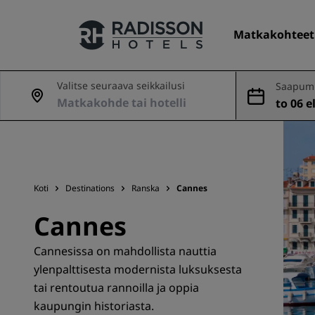
Matkakohteet
Valitse seuraava seikkailusi
Saapumi
nveto
to 06 e
Hotelliketjumme
Radisson Hotels -brändit
Koti
Destinations
Ranska
Cannes
Cannes
Cannesissa on mahdollista nauttia
ylenpalttisesta modernista luksuksesta
tai rentoutua rannoilla ja oppia
kaupungin historiasta.