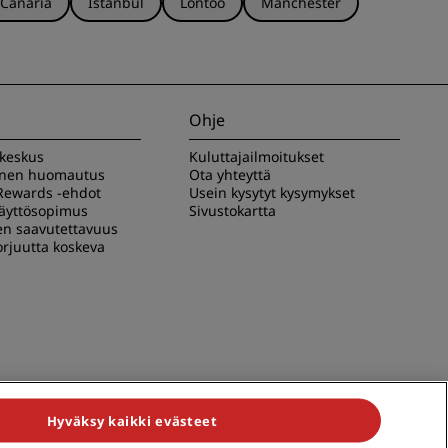
 Canaria
Istanbul
Lontoo
Manchester
Ohje
akeskus
Kuluttajailmoitukset
inen huomautus
Ota yhteyttä
Rewards -ehdot
Usein kysytyt kysymykset
käyttösopimus
Sivustokartta
en saavutettavuus
rjuutta koskeva
Hyväksy kaikki evästeet