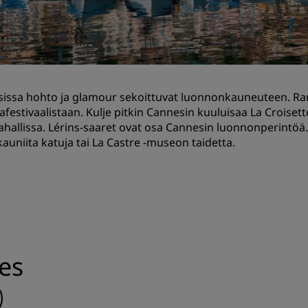
Pyydä tarjous
Tapahtumakohteet
Toimialaratkaisut
issa hohto ja glamour sekoittuvat luonnonkauneuteen. Ran
Etsi lentoja
afestivaalistaan. Kulje pitkin Cannesin kuuluisaa La Croiset
hallissa. Lérins-saaret ovat osa Cannesin luonnonperintö
Etsi lentoja
auniita katuja tai La Castre -museon taidetta.
Ruokailu
Etsi ravintolaa
Digitaaliset palvelut
es
Radisson Hotels -sovellus