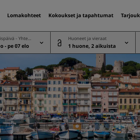
Lomakohteet
Kokoukset ja tapahtumat
Tarjouk
späivä - Yhtee
Huoneet ja vieraat
lo - pe 07 elo
1 huone, 2 aikuista
Löydä itsellesi hotelli
Matkakohteet
Lomakohteet
Täyden palvelun huoneisto
Lentokenttähotellit
Uudet ja tulevat hotellit
Kokoukset ja tapahtuma
Tutustu Radisson Meetings
Varaa kokoustila