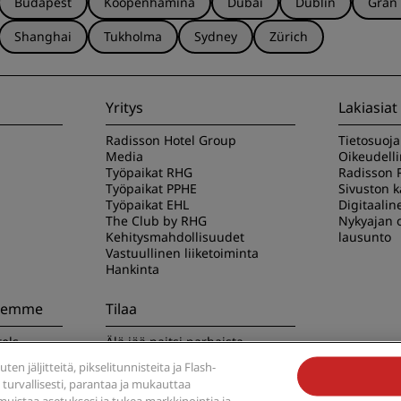
Budapest
Kööpenhamina
Dubai
Dublin
Gran
Shanghai
Tukholma
Sydney
Zürich
Yritys
Lakiasiat
Radisson Hotel Group
Tietosuoj
Media
Oikeudell
Työpaikat RHG
Radisson 
Työpaikat PPHE
Sivuston 
Työpaikat EHL
Digitaalin
The Club by RHG
Nykyajan o
Kehitysmahdollisuudet
lausunto
Vastuullinen liiketoiminta
Hankinta
seemme
Tilaa
els -
Älä jää paitsi parhaista
tarjouksistamme
en jäljitteitä, pikselitunnisteita ja Flash-
a turvallisesti, parantaa ja mukauttaa