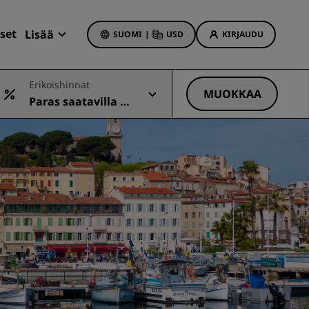
set
Lisää
SUOMI
|
USD
KIRJAUDU
Radisson Rewards
Erikoishinnat
Varaukseni
MUOKKAA
Paras saatavilla ol
Hotellitarjoukset
eva hinta
Tutustu tarjouksiin
Ensimmäisellä kerralla onnistaa
t
Deals of the Day
Varaa etukäteen
Katso pakettimme
t
Matkaideoita
iin
Perheystävälliset hotellit
Rad Pets