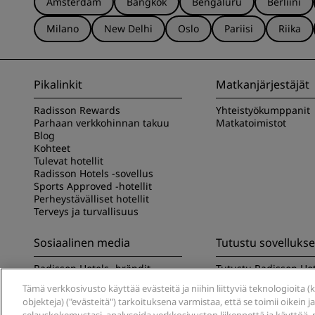
Amsterdam
Bangkok
Bengaluru
Berliini
Milano
New Delhi
Oslo
Pariisi
Riika
Pikalinkit
Matkanjärjestäjät
Radisson Rewards
Yhteistyökumppanit
Parhaan verkkohinnan takuu
Matkatoimistot
Blog
Kohteet
Tulevat hotellit
Radisson Hotels -sovellus
Sports Approved -hotellit
Perheystävälliset hotellit
Terveys ja turvallisuus
Sosiaalinen media
Tutustu sovelluk
Radisson Hotels -brändit
Tutustu Radisson Hot
sovellukseen
Tämä verkkosivusto käyttää evästeitä ja niihin liittyviä teknologioita (kut
objekteja) ("evästeitä") tarkoituksena varmistaa, että se toimii oikein j