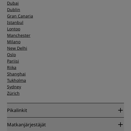
Dubai
Dublin
Gran Canaria
Istanbul
Lontoo
Manchester
Milano
New Delhi
Oslo
Pariisi
Riika
Shanghai
Tukholma
Sydney
Zürich
Pikalinkit
Radisson Rewards
Matkanjärjestäjät
Parhaan verkkohinnan takuu