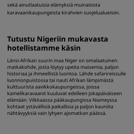
sekä ainutlaatuisia elämyksiä muinaisista
karavaanikaupungeista kirahvien suojelualueisiin.
Tutustu Nigeriin mukavasta
hotellistamme käsin
Länsi-Afrikan suurin maa Niger on omalaatuinen
matkakohde, josta löytyy upeita maisemia, paljon
historiaa ja ihmeellistä luontoa. Lähde safarireissulle
luonnonpuistossa tai nauti Afrikan lämpimästä
kulttuurista aavikkokaupungeissa, joissa
kamelikaravaanit kuuluvat edelleen jokapäiväiseen
elämään. Vilkkaassa pääkaupungissa Niameyssa
kohtaat ystävällisiä paikallisia ja paljon kauniita
nähtävyyksiä vain lyhyen ajomatkan päässä.