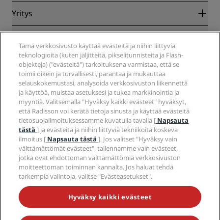
Blog
Yhteistyökumppanit
Yritys
Kohteet
Matkatoimistot
Tulevat hotellit
Radisson Hotel Group
Lakiasiat
Radisson Hotels -sovellus
Media
Tämä verkkosivusto käyttää evästeitä ja niihin liittyviä
Sports Approved -hotellit
teknologioita (kuten jäljitteitä, pikselitunnisteita ja Flash-
Työpaikat RHG
Tietosuojakeskus
Ohje
Perheystävälliset hotellit
objekteja) ("evästeitä") tarkoituksena varmistaa, että se
Työpaikat PPHE
Oikeudellinen huomautus
Terveys ja turvallisuus
toimii oikein ja turvallisesti, parantaa ja mukauttaa
Työpaikat EHL
Radisson Rewards -ehdot
Kuluttajailmoitukset
selauskokemustasi, analysoida verkkosivuston liikennettä
The Club by RHG
Sosiaalinen media
Sivuston käyttösopimus
ja käyttöä, muistaa asetuksesi ja tukea markkinointia ja
Ota yhteyttä
Kehitysmahdollisuudet
myyntiä. Valitsemalla "Hyväksy kaikki evästeet" hyväksyt,
Digitaalinen saavutettavuus
Usein kysytyt kysymykset
Radisson Hotels -brändit
Vastuullinen liiketoiminta
että Radisson voi kerätä tietoja sinusta ja käyttää evästeitä
Nykyajan orjuutta koskeva lausunto
Sivustokartta
tietosuojailmoituksessamme kuvatulla tavalla [
Napsauta
Hankinta
tästä
] ja evästeitä ja niihin liittyviä tekniikoita koskeva
ilmoitus [
Napsauta tästä
]. Jos valitset "Hyväksy vain
välttämättömät evästeet", tallennamme vain evästeet,
jotka ovat ehdottoman välttämättömiä verkkosivuston
moitteettoman toiminnan kannalta. Jos haluat tehdä
tarkempia valintoja, valitse "Evästeasetukset".
ÄLÄ JÄÄ PAITSI PARHAISTA TARJOUKSISTAMME
Hyväksy kaikki evästeet