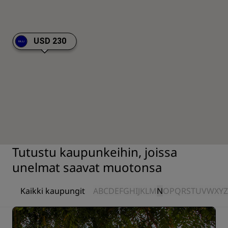
USD 230
Tutustu kaupunkeihin, joissa
unelmat saavat muotonsa
Kaikki kaupungit
A
B
C
D
E
F
G
H
I
J
K
L
M
N
O
P
Q
R
S
T
U
V
W
X
Y
Z