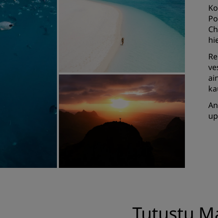
Ko
Po
Ch
hi
Re
ve
ai
ka
An
up
Tutustu M