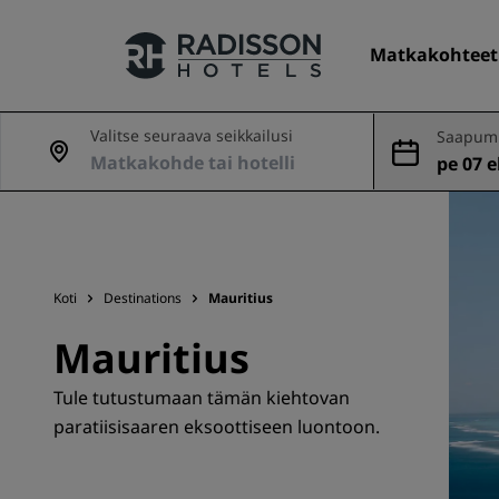
Matkakohteet
Valitse seuraava seikkailusi
Saapumi
nveto
pe 07 el
Hotelliketjumme
Radisson Hotels -brändit
Koti
Destinations
Mauritius
Mauritius
Tule tutustumaan tämän kiehtovan
paratiisisaaren eksoottiseen luontoon.