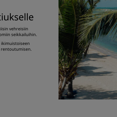
iukselle
isin vehreisiin
omiin seikkailuihin.
 ikimuistoiseen
a rentoutumisen.