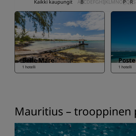
Kaikki kaupungit
A
B
C
D
E
F
G
H
I
J
K
L
M
N
O
P
Q
R
S
Belle Mare
Poste
1 hotelli
1 hotelli
Mauritius – trooppinen p