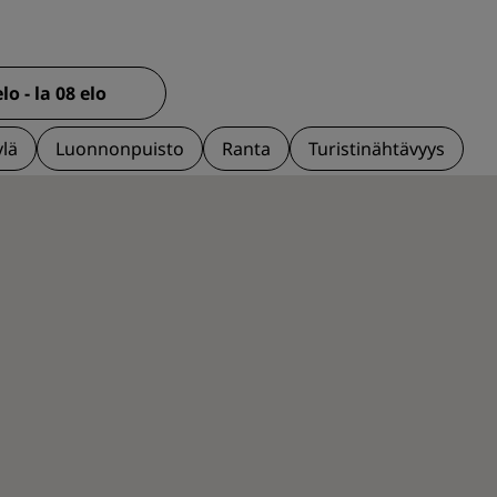
ylä
Luonnonpuisto
Ranta
Turistinähtävyys