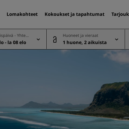
Lomakohteet
Kokoukset ja tapahtumat
Tarjouk
späivä - Yhtee
Huoneet ja vieraat
o - la 08 elo
1 huone, 2 aikuista
Löydä itsellesi hotelli
Matkakohteet
Lomakohteet
Täyden palvelun huoneisto
Lentokenttähotellit
Uudet ja tulevat hotellit
Kokoukset ja tapahtuma
Tutustu Radisson Meetings
Varaa kokoustila