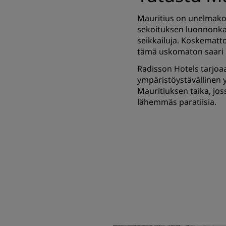
Mauritius on unelmako
sekoituksen luonnonkaun
seikkailuja. Koskematt
tämä uskomaton saari 
Radisson Hotels tarjoaa
ympäristöystävällinen y
Mauritiuksen taika, jos
lähemmäs paratiisia.