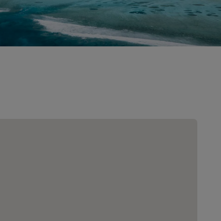
Hääjuhlapaikat
Vastuullisia yöpymisiä
Urheilujoukkueiden yöpymiset
Liikematkustaja
Keskustan hotellit
Käy blogissamme
Radisson Rewards
Tutustu Radisson Rewardsiin
Edut
Pisteiden käyttö
Pisteiden ansaitseminen
Varaajat ja suunnittelijat