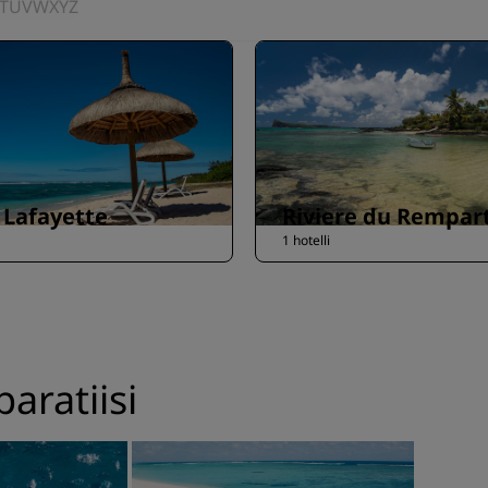
T
U
V
W
X
Y
Z
 Lafayette
Riviere du Rempar
1 hotelli
aratiisi