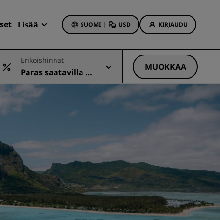
set
Lisää
SUOMI
|
USD
KIRJAUDU
Radisson Rewards
Erikoishinnat
Varaukseni
MUOKKAA
Paras saatavilla ol
Hotellitarjoukset
eva hinta
Tutustu tarjouksiin
Ensimmäisellä kerralla onnistaa
t
Deals of the Day
Varaa etukäteen
Katso pakettimme
t
Matkaideoita
iin
Perheystävälliset hotellit
Rad Pets