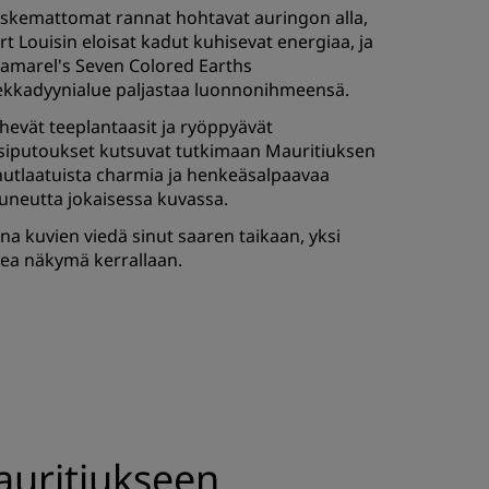
skemattomat rannat hohtavat auringon alla,
rt Louisin eloisat kadut kuhisevat energiaa, ja
amarel's Seven Colored Earths
ekkadyynialue paljastaa luonnonihmeensä.
hevät teeplantaasit ja ryöppyävät
siputoukset kutsuvat tutkimaan Mauritiuksen
nutlaatuista charmia ja henkeäsalpaavaa
uneutta jokaisessa kuvassa.
na kuvien viedä sinut saaren taikaan, yksi
ea näkymä kerrallaan.
auritiukseen