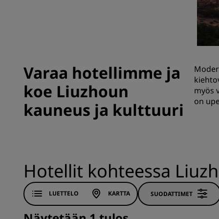
Brändit Kiinassa
Varaa hotellimme ja
Modern
kiehto
koe Liuzhoun
myös v
on upe
kauneus ja kulttuuri
Hotellit kohteessa Liuz
LUETTELO
KARTTA
SUODATTIMET
Näytetään 1 tulos