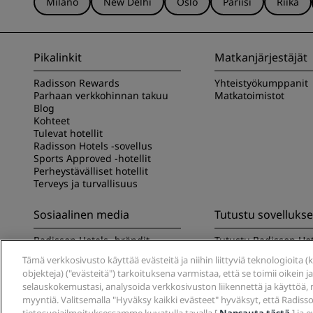
Milano
New Delhi
Oslo
Pariisi
Riika
Pikalinkit
Matkanjärjestäjät
Radisson Rewards
Yhteistyökumppanit
Parhaan verkkohinnan takuu
Matkatoimistot
Blog
Kohteet
Tulevat hotellit
Radisson Hotels -sovellus
Sports Approved -hotellit
Perheystävälliset hotellit
Terveys ja turvallisuus
Sosiaalinen media
Tutustu sovelluk
Radisson Hotels -brändit
Tutustu Radisson Hot
sovellukseen
Tämä verkkosivusto käyttää evästeitä ja niihin liittyviä teknologioita (kut
objekteja) ("evästeitä") tarkoituksena varmistaa, että se toimii oikein j
selauskokemustasi, analysoida verkkosivuston liikennettä ja käyttöä, 
myyntiä. Valitsemalla "Hyväksy kaikki evästeet" hyväksyt, että Radisson