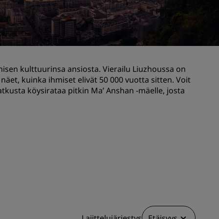
Hääjuhlapaikat
Vastuullisia yöpymisiä
Urheilujoukkueiden yöpymiset
Liikematkustaja
sen kulttuurinsa ansiosta. Vierailu Liuzhoussa on
Keskustan hotellit
äet, kuinka ihmiset elivät 50 000 vuotta sitten. Voit
Käy blogissamme
tkusta köysirataa pitkin Ma’ Anshan -mäelle, josta
Radisson Rewards
Tutustu Radisson Rewardsiin
Edut
Pisteiden käyttö
Pisteiden ansaitseminen
Varaajat ja suunnittelijat
Lajittelujärjestys
Etäisyys