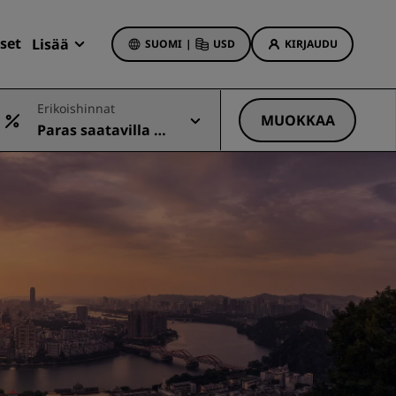
set
Lisää
SUOMI
|
USD
KIRJAUDU
Radisson Rewards
Erikoishinnat
Varaukseni
MUOKKAA
Paras saatavilla ol
Hotellitarjoukset
eva hinta
Tutustu tarjouksiin
Ensimmäisellä kerralla onnistaa
t
Deals of the Day
Varaa etukäteen
Katso pakettimme
t
Matkaideoita
iin
Perheystävälliset hotellit
Rad Pets