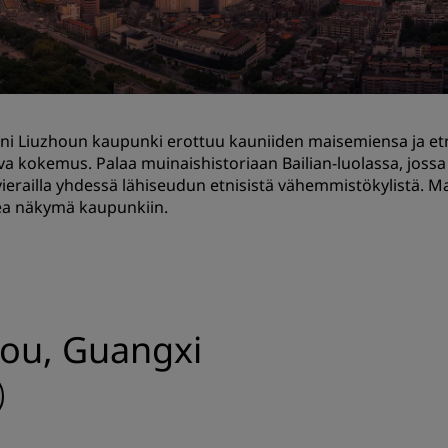
Pyydä tarjous
Tapahtumakohteet
Toimialaratkaisut
i Liuzhoun kaupunki erottuu kauniiden maisemiensa ja etni
Etsi lentoja
va kokemus. Palaa muinaishistoriaan Bailian-luolassa, jossa n
ierailla yhdessä lähiseudun etnisistä vähemmistökylistä. Ma
Etsi lentoja
a näkymä kaupunkiin.
Ruokailu
Etsi ravintolaa
Digitaaliset palvelut
hou, Guangxi
Radisson Hotels -sovellus