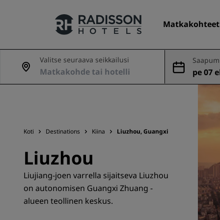
Matkakohteet
Valitse seuraava seikkailusi
Saapumi
nveto
pe 07 el
Hotelliketjumme
Radisson Hotels -brändit
Koti
Destinations
Kiina
Liuzhou, Guangxi
Liuzhou
Liujiang-joen varrella sijaitseva Liuzhou
on autonomisen Guangxi Zhuang -
alueen teollinen keskus.