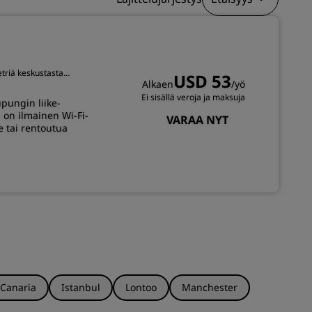
LIITY
etriä keskustasta
USD 53
Alkaen
/yö
Ei sisällä veroja ja maksuja
upungin liike-
ä on ilmainen Wi-Fi-
VARAA NYT
e tai rentoutua
 Canaria
Istanbul
Lontoo
Manchester