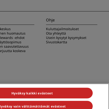
Ohje
akeskus
Kuluttajailmoitukset
inen huomautus
Ota yhteyttä
Rewards -ehdot
Usein kysytyt kysymykset
käyttösopimus
Sivustokartta
en saavutettavuus
rjuutta koskeva
Hyväksy kaikki evästeet
Hyväksy vain välttämättömät evästeet