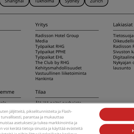
Shanghai
Tukholma
Sydney
Zürich
Yritys
Lakiasiat
Radisson Hotel Group
Tietosuoj
Media
Oikeudell
Työpaikat RHG
Radisson 
Työpaikat PPHE
Sivuston 
Työpaikat EHL
Digitaalin
The Club by RHG
Nykyajan o
Kehitysmahdollisuudet
lausunto
Vastuullinen liiketoiminta
Hankinta
seemme
Tilaa
els -
Älä jää paitsi parhaista
tarjouksistamme
en jäljitteitä, pikselitunnisteita ja Flash-
a turvallisesti, parantaa ja mukauttaa
muistaa asetuksesi ja tukea markkinointia ja
 voi kerätä tietoja sinusta ja käyttää evästeitä