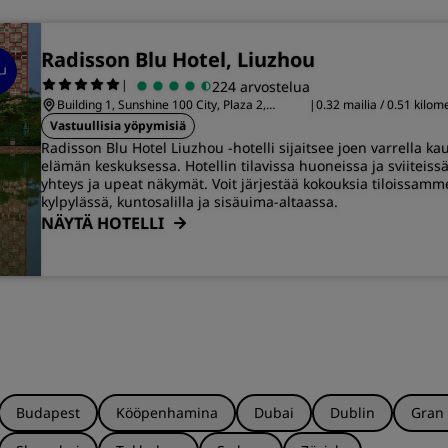
Radisson Blu Hotel, Liuzhou
|
224 arvostelua
Building 1, Sunshine 100 City, Plaza 2,
|
0.32 mailia / 0.51 kilom
Guizhong Avenue
Liuzhou, Guangxi
Vastuullisia yöpymisiä
Radisson Blu Hotel Liuzhou -hotelli sijaitsee joen varrella ka
elämän keskuksessa. Hotellin tilavissa huoneissa ja sviiteiss
yhteys ja upeat näkymät. Voit järjestää kokouksia tiloissamm
kylpylässä, kuntosalilla ja sisäuima-altaassa.
NÄYTÄ HOTELLI
Budapest
Kööpenhamina
Dubai
Dublin
Gran