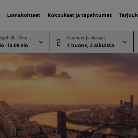
Lomakohteet
Kokoukset ja tapahtumat
Tarjouk
späivä - Yhtee
Huoneet ja vieraat
o - la 08 elo
1 huone, 2 aikuista
Löydä itsellesi hotelli
Matkakohteet
Lomakohteet
Täyden palvelun huoneisto
Lentokenttähotellit
Uudet ja tulevat hotellit
Kokoukset ja tapahtuma
Tutustu Radisson Meetings
Varaa kokoustila