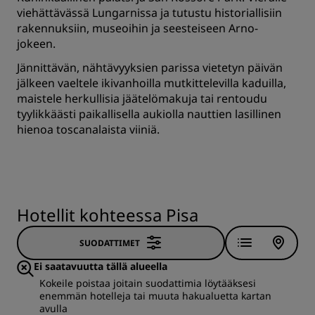
viehättävässä Lungarnissa ja tutustu historiallisiin
rakennuksiin, museoihin ja seesteiseen Arno-
jokeen.
Jännittävän, nähtävyyksien parissa vietetyn päivän
jälkeen vaeltele ikivanhoilla mutkittelevilla kaduilla,
maistele herkullisia jäätelömakuja tai rentoudu
tyylikkäästi paikallisella aukiolla nauttien lasillinen
hienoa toscanalaista viiniä.
Hotellit kohteessa Pisa
SUODATTIMET
Ei saatavuutta tällä alueella
Kokeile poistaa joitain suodattimia löytääksesi
enemmän hotelleja tai muuta hakualuetta kartan
avulla