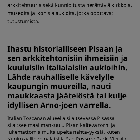
arkkitehtuuria sekä kunnioitusta herättäviä kirkkoja,
museoita ja ikonisia aukioita, jotka odottavat
tutustumista.
Ihastu historialliseen Pisaan ja
sen arkkitehtonisiin ihmeisiin ja
kuuluisiin italialaisiin aukioihin.
Lähde rauhalliselle kävelylle
kaupungin muureilla, nauti
maukkaasta jäätelöstä tai kulje
idyllisen Arno-joen varrella.
Italian Toscanan alueella sijaitsevassa Pisassa
sijaitsee maailmankuulu Pisan kalteva torni ja
lukemattomia muita upeita nähtävyyksiä, kuten
Kuninkaallinen palatsi ja San Rossore Park. Vieraile