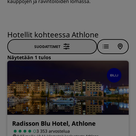
kauppojen ja ravintoloiden lomassa.
Hotellit kohteessa Athlone
SUODATTIMET
Näytetään 1 tulos
Radisson Blu Hotel, Athlone
3 353 arvostelua