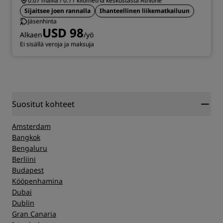
0.07 mailia / 0.11 kilometriä keskustasta Athlone
Sijaitsee joen rannalla
Ihanteellinen liikematkailuun
Jäsenhinta
USD 98
Alkaen
/yö
Ei sisällä veroja ja maksuja
Suositut kohteet
Amsterdam
Bangkok
Bengaluru
Berliini
Budapest
Kööpenhamina
Dubai
Dublin
Gran Canaria