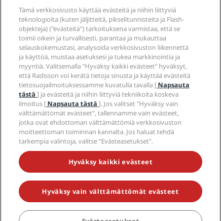
Lakiasiat
Radisson Hotels -sovellus
Media
Tämä verkkosivusto käyttää evästeitä ja niihin liittyviä
Sports Approved -hotellit
teknologioita (kuten jäljitteitä, pikselitunnisteita ja Flash-
Työpaikat RHG
Tietosuojakeskus
Ohje
Perheystävälliset hotellit
objekteja) ("evästeitä") tarkoituksena varmistaa, että se
Työpaikat PPHE
Oikeudellinen huomautus
Terveys ja turvallisuus
toimii oikein ja turvallisesti, parantaa ja mukauttaa
Työpaikat EHL
Radisson Rewards -ehdot
Kuluttajailmoitukset
selauskokemustasi, analysoida verkkosivuston liikennettä
The Club by RHG
Sosiaalinen media
Sivuston käyttösopimus
ja käyttöä, muistaa asetuksesi ja tukea markkinointia ja
Ota yhteyttä
Kehitysmahdollisuudet
myyntiä. Valitsemalla "Hyväksy kaikki evästeet" hyväksyt,
Digitaalinen saavutettavuus
Usein kysytyt kysymykset
Radisson Hotels -brändit
Vastuullinen liiketoiminta
että Radisson voi kerätä tietoja sinusta ja käyttää evästeitä
Nykyajan orjuutta koskeva lausunto
Sivustokartta
tietosuojailmoituksessamme kuvatulla tavalla [
Napsauta
Hankinta
tästä
] ja evästeitä ja niihin liittyviä tekniikoita koskeva
ilmoitus [
Napsauta tästä
]. Jos valitset "Hyväksy vain
välttämättömät evästeet", tallennamme vain evästeet,
jotka ovat ehdottoman välttämättömiä verkkosivuston
moitteettoman toiminnan kannalta. Jos haluat tehdä
tarkempia valintoja, valitse "Evästeasetukset".
ÄLÄ JÄÄ PAITSI PARHAISTA TARJOUKSISTAMME
Hyväksy kaikki evästeet
Hyväksy vain välttämättömät evästeet
© 2026 Radisson Hotel Group.
Kaikki oikeudet pidätetään. RHG
Radisson Hotel Group, Radisson, Radisson RED, Radisson Blu, Radisson
Collection, Radisson Individuals, Park Plaza, Park Inn, Country Inn &
Suites, Prize by Radisson, Radisson Rewards ja Radisson Meetings ovat