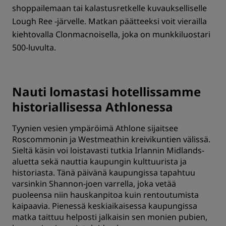
shoppailemaan tai kalastusretkelle kuvaukselliselle
Lough Ree -järvelle. Matkan päätteeksi voit vierailla
kiehtovalla Clonmacnoisella, joka on munkkiluostari
500-luvulta.
Nauti lomastasi hotellissamme
historiallisessa Athlonessa
Tyynien vesien ympäröimä Athlone sijaitsee
Roscommonin ja Westmeathin kreivikuntien välissä.
Sieltä käsin voi loistavasti tutkia Irlannin Midlands-
aluetta sekä nauttia kaupungin kulttuurista ja
historiasta. Tänä päivänä kaupungissa tapahtuu
varsinkin Shannon-joen varrella, joka vetää
puoleensa niin hauskanpitoa kuin rentoutumista
kaipaavia. Pienessä keskiaikaisessa kaupungissa
matka taittuu helposti jalkaisin sen monien pubien,