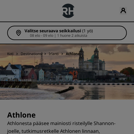
Valitse seuraava seikkailusi
(1 yö)
08 elo - 09 elo | 1 huone 2 aikuista
Koti
Destinations
Irlanti
Athlone
Athlone
Athlonesta pääsee mainiosti risteilylle Shannon-
joelle, tutkimusretkelle Athlonen linnaan,