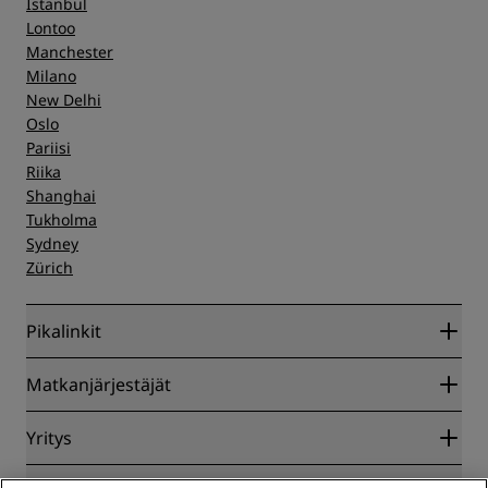
Istanbul
Lontoo
Manchester
Milano
New Delhi
Oslo
Pariisi
Riika
Shanghai
Tukholma
Sydney
Zürich
Pikalinkit
Radisson Rewards
Matkanjärjestäjät
Parhaan verkkohinnan takuu
Blog
Yhteistyökumppanit
Yritys
Kohteet
Matkatoimistot
Tulevat hotellit
Radisson Hotel Group