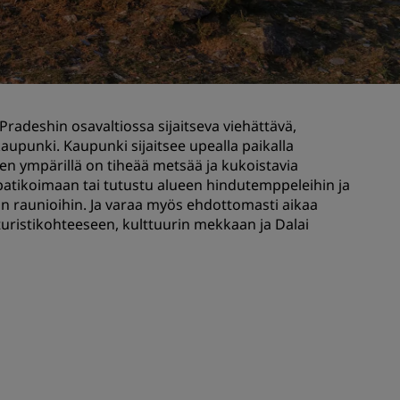
Hääjuhlapaikat
Vastuullisia yöpymisiä
Urheilujoukkueiden yöpymiset
Liikematkustaja
radeshin osavaltiossa sijaitseva viehättävä,
Keskustan hotellit
aupunki. Kaupunki sijaitsee upealla paikalla
Käy blogissamme
sen ympärillä on tiheää metsää ja kukoistavia
de patikoimaan tai tutustu alueen hindutemppeleihin ja
hin raunioihin. Ja varaa myös ehdottomasti aikaa
Radisson Rewards
 turistikohteeseen, kulttuurin mekkaan ja Dalai
Tutustu Radisson Rewardsiin
Edut
Pisteiden käyttö
Pisteiden ansaitseminen
Varaajat ja suunnittelijat