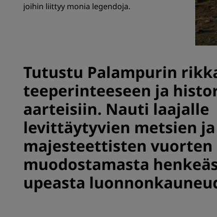
joihin liittyy monia legendoja.
Brändit Kiinassa
Tutustu Palampurin rikk
teeperinteeseen ja histori
aarteisiin. Nauti laajalle
levittäytyvien metsien ja
majesteettisten vuorten
muodostamasta henkeäs
upeasta luonnonkauneu