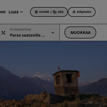
set
Lisää
SUOMI
|
USD
KIRJAUDU
Radisson Rewards
Erikoishinnat
Varaukseni
MUOKKAA
Paras saatavilla ol
Hotellitarjoukset
eva hinta
Tutustu tarjouksiin
Ensimmäisellä kerralla onnistaa
t
Deals of the Day
Varaa etukäteen
Katso pakettimme
t
Matkaideoita
iin
Perheystävälliset hotellit
Rad Pets