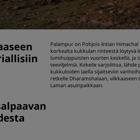
Pyydä tarjous
Tapahtumakohteet
Toimialaratkaisut
aaseen
Palampur on Pohjois-Intian Himachal P
Etsi lentoja
korkealta kukkulan rinteestä löytyvä k
allisiin
lumihuippuisten vuorten keskellä, ja 
Etsi lentoja
teeviljelmiä. Kokeile varjoliitoa, läh
kukkuloiden laella sijaitseviin vanhoi
Ruokailu
retkelle
Dharamshalaan
, vilkkaaseen
Laman asuinpaikkaan.
Etsi ravintolaa
alpaavan
Digitaaliset palvelut
desta
Radisson Hotels -sovellus