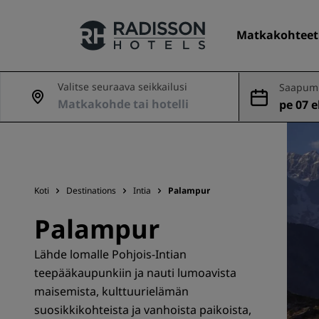
Matkakohteet
Valitse seuraava seikkailusi
Saapumi
nveto
pe 07 el
Hotelliketjumme
Radisson Hotels -brändit
Koti
Destinations
Intia
Palampur
Palampur
Lähde lomalle Pohjois-Intian
teepääkaupunkiin ja nauti lumoavista
maisemista, kulttuurielämän
suosikkikohteista ja vanhoista paikoista,