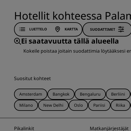
Hotellit kohteessa Pal
LUETTELO
KARTTA
SUODATTIMET
Ei saatavuutta tällä alueella
Kokeile poistaa joitain suodattimia löytääksesi 
Suositut kohteet
Amsterdam
Bangkok
Bengaluru
Berliini
Milano
New Delhi
Oslo
Pariisi
Riika
Pikalinkit
Matkanjärjestäjät