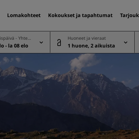
Lomakohteet
Kokoukset ja tapahtumat
Tarjouk
späivä - Yhtee
Huoneet ja vieraat
o - la 08 elo
1 huone, 2 aikuista
Löydä itsellesi hotelli
Matkakohteet
Lomakohteet
Täyden palvelun huoneisto
Lentokenttähotellit
Uudet ja tulevat hotellit
Kokoukset ja tapahtuma
Tutustu Radisson Meetings
Varaa kokoustila