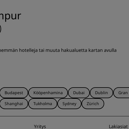
ampur
enemmän hotelleja tai muuta hakualuetta kartan avulla
Budapest
Kööpenhamina
Dubai
Dublin
Gran
Shanghai
Tukholma
Sydney
Zürich
Yritys
Lakiasiat