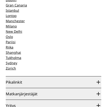
Gran Canaria
Istanbul
Lontoo
Manchester
Milano
New Delhi
Oslo
Pariisi
Riika
Shanghai
Tukholma
Sydney
Zürich
Pikalinkit
Radisson Rewards
Matkanjärjestäjät
Parhaan verkkohinnan takuu
Blog
Yhteistyökumppanit
Yritys