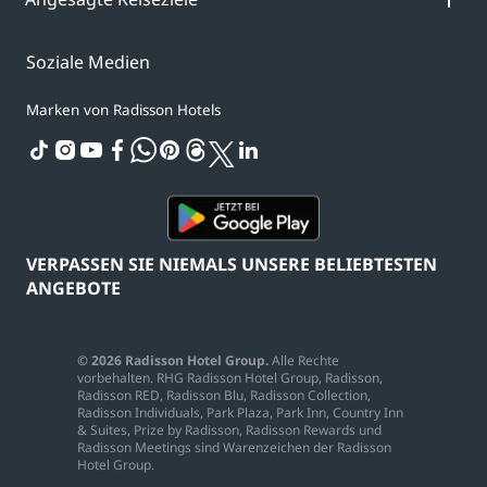
Soziale Medien
Marken von Radisson Hotels
tiktok
instagram
youtube
facebook
whatsapp
pinterest
threads
twitter
linkedin
VERPASSEN SIE NIEMALS UNSERE BELIEBTESTEN
ANGEBOTE
© 2026 Radisson Hotel Group.
Alle Rechte
vorbehalten. RHG Radisson Hotel Group, Radisson,
Radisson RED, Radisson Blu, Radisson Collection,
Radisson Individuals, Park Plaza, Park Inn, Country Inn
& Suites, Prize by Radisson, Radisson Rewards und
Radisson Meetings sind Warenzeichen der Radisson
Hotel Group.