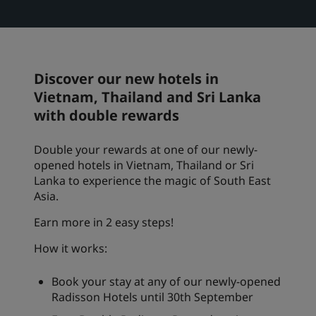
Park Plaza
Park Inn by Radisson
Centrum-hoteller
Discover our new hotels in
Besøg vores blog
Prize by Radisson
Country Inn & Suites
Vietnam, Thailand and Sri Lanka
with double rewards
Double your rewards at one of our newly-
Tilknyttede brands i Kina
opened hotels in Vietnam, Thailand or Sri
J.
Jin Jiang
Lanka to experience the magic of South East
Asia.
Earn more in 2 easy steps!
Kunlun
Golden Tulip
How it works:
Book your stay at any of our newly-opened
Radisson Hotels until 30th September