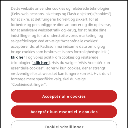
Hjælp
Dette website anvender cookies og relaterede teknologier
(f.eks. web beacons, pixeltags og Flash-objekter) (“cookies”)
for at sikre, at det fungerer korrekt og sikkert, for at
Sociale medier
forbedre og personliggøre dine annoncer og din oplevelse,
for at analysere websitetrafik og -brug, for at huske dine
indstillinger og for at understøtte vores marketing- og
Radisson Hotels-brands
salgsafdelinger. Ved at vælge “Acceptér alle cookies”
accepterer du, at Radisson må indsamle data om dig og
tiktok
instagram
youtube
facebook
whatsapp
pinterest
threads
twitter
linkedin
bruge cookies som beskrevet i vores fortrolighedspolitik [
klik her
] og vores politik om cookies og relaterede
teknologier [
klik her
]. Hvis du vælger “Afvis Acceptér kun
essentielle cookies”, lagrer vi kun cookies, der er strengt
nødvendige for, at websitet kan fungere korrekt. Hvis du vil
GÅ ALDRIG GLIP AF VORES MEST POPULÆRE
foretage mere specifikke valg, skal du vælge
TILBUD
“Cookieindstillinger”.
Acceptér alle cookies
© 2026 Radisson Hotel Group.
Alle rettigheder forbeholdes. RHG
Radisson Hotel Group, Radisson, Radisson RED, Radisson Blu, Radisson
Collection, Radisson Individuals, Park Plaza, Park Inn, Country Inn &
Acceptér kun essentielle cookies
Suites, Prize by Radisson, Radisson Rewards og Radisson Meetings er
varemærker tilhørende Radisson Hotel Group.
Cookieindstillinger