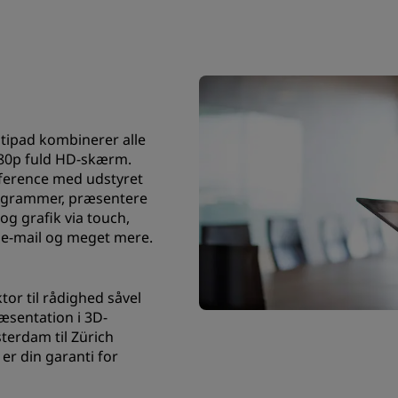
ltipad kombinerer alle
080p fuld HD-skærm.
nference med udstyret
rogrammer, præsentere
og grafik via touch,
e-mail og meget mere.
tor til rådighed såvel
æsentation i 3D-
terdam til Zürich
er din garanti for