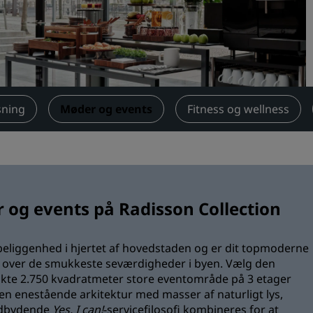
Anmod om et tilbud
Destinationer til events
Brancheløsninger
Søg flyafgange
sning
Møder og events
Fitness og wellness
Søg flyafgange
Spisning
Søg efter en restaurant
og events på Radisson Collection
Digitale tjenester
l beliggenhed i hjertet af hovedstaden og er dit topmoderne
over de smukkeste seværdigheder i byen. Vælg den
Radisson Hotels-app
trakte 2.750 kvadratmeter store eventområde på 3 etager
en enestående arkitektur med masser af naturligt lys,
ndbydende
Yes, I can!
-servicefilosofi kombineres for at