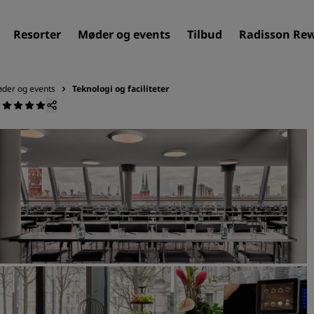
Resorter
Møder og events
Tilbud
Radisson Re
der og events
Teknologi og faciliteter
Find dit hotel
Destinationer
Resorter
Servicerede lejligheder
Lufthavnshoteller
Nye og kommende hotelle
Møder og arrangementer
Opdag Radisson Meetings
Book et mødelokale