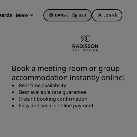
wards
Mere
DANSK
|
USD
LOG PÅ
Mine bookinger
Hoteltilbud
Se vores tilbud
Book a meeting room or group
Få bonuspoint som nyt medlem
accommodation instantly online!
Deals of the Day
Real-time availability
Book på forhånd
Best available rate guarantee
r
Se vores pakker
Instant booking confirmation
Easy and secure online payment
Rejseideer
Familievenlige hoteller
Rad Pets