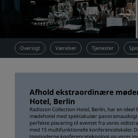
Tilknyttede brands i Kina
SE GALLERIET
Oversigt
Værelser
Tjenester
Spi
Afhold ekstraordinære møder 
Hotel, Berlin
Radisson Collection Hotel, Berlin, har en idee
mødehotel med spektakulær panoramaudsigt 
perfekte placering til eventet fra vores vidts
med 15 multifunktionelle konferencelokaler. D
topmoderne konferenceteknologi og vores i