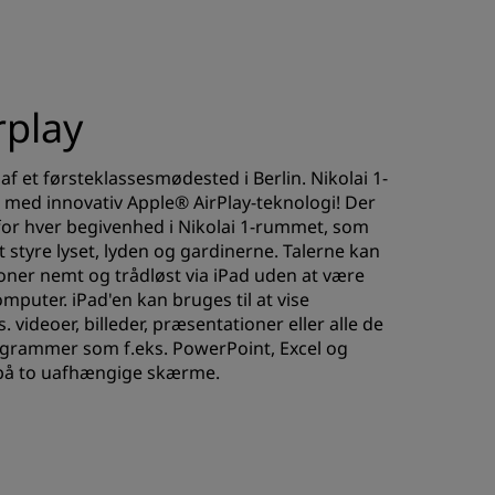
rplay
f et førsteklassesmødested i Berlin. Nikolai 1-
 med innovativ Apple® AirPlay-teknologi! Der
 for hver begivenhed i Nikolai 1-rummet, som
t styre lyset, lyden og gardinerne. Talerne kan
oner nemt og trådløst via iPad uden at være
mputer. iPad'en kan bruges til at vise
 videoer, billeder, præsentationer eller alle de
ogrammer som f.eks. PowerPoint, Excel og
 på to uafhængige skærme.