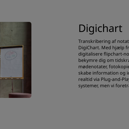
Digichart
Transkribering af notat
DigiChart. Med hjælp f
digitalisere flipchart-n
bekymre dig om tidskr
mødenotater, fotokopier
skabe information og i
realtid via Plug-and-Pl
systemer, men vi foretr