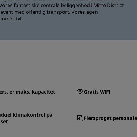
res fantastiske centrale beliggenhed i Mitte District
t event med offentlig transport. Vores egen
mme i bil.
ers. er maks. kapacitet
Gratis WiFi
iduel klimakontrol på
Flersproget personale
lset