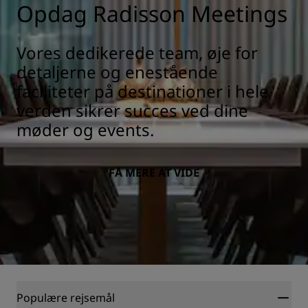
Opdag Radisson Meetings
Vores dedikerede team, øje for
detaljerne og enestående
faciliteter på destinationer i hele
verden sikrer succes ved dine
møder og events.
FÅ MERE AT VIDE
Populære rejsemål