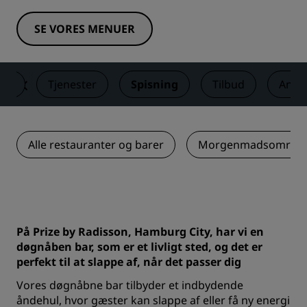
SE VORES MENUER
ser
Tjenester
Spisning
Tilbud
Anme
Alle restauranter og barer
Morgenmadsområd
På Prize by Radisson, Hamburg City, har vi en
døgnåben bar, som er et livligt sted, og det er
perfekt til at slappe af, når det passer dig
Vores døgnåbne bar tilbyder et indbydende
åndehul, hvor gæster kan slappe af eller få ny energi