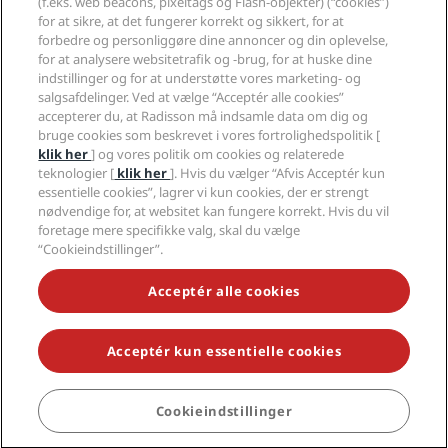
(f.eks. web beacons, pixeltags og Flash-objekter) (“cookies”)
Karriere i RHG
Fortrolighedscenter
Hjælp
Familievenlige hoteller
for at sikre, at det fungerer korrekt og sikkert, for at
Karriere i PPHE
Juridiske oplysninger
Sundhed og sikkerhed
forbedre og personliggøre dine annoncer og din oplevelse,
Karrierer EHL
Radisson Rewards vilkår og betingelser
Advarsler til forbrugere
for at analysere websitetrafik og -brug, for at huske dine
The Club by RHG
Sociale medier
Aftale vedrørende brug af hjemmesiden
indstillinger og for at understøtte vores marketing- og
Kontakt
Udviklingsmuligheder
salgsafdelinger. Ved at vælge “Acceptér alle cookies”
Digital tilgængelighed
Ofte stillede spørgsmål
Radisson Hotels-brands
Ansvarlig virksomhed
accepterer du, at Radisson må indsamle data om dig og
Erklæring om moderne slaveri
Sitemap
bruge cookies som beskrevet i vores fortrolighedspolitik [
Indkøb
klik her
] og vores politik om cookies og relaterede
teknologier [
klik her
]. Hvis du vælger “Afvis Acceptér kun
essentielle cookies”, lagrer vi kun cookies, der er strengt
nødvendige for, at websitet kan fungere korrekt. Hvis du vil
foretage mere specifikke valg, skal du vælge
“Cookieindstillinger”.
GÅ ALDRIG GLIP AF VORES MEST POPULÆRE TILBUD
Acceptér alle cookies
Acceptér kun essentielle cookies
© 2026 Radisson Hotel Group.
Alle rettigheder forbeholdes. RHG
Radisson Hotel Group, Radisson, Radisson RED, Radisson Blu, Radisson
Collection, Radisson Individuals, Park Plaza, Park Inn, Country Inn &
Suites, Prize by Radisson, Radisson Rewards og Radisson Meetings er
Cookieindstillinger
varemærker tilhørende Radisson Hotel Group.