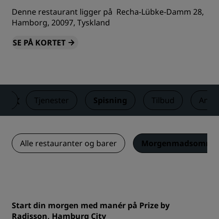
Denne restaurant ligger på Recha-Lübke-Damm 28,
Hamborg, 20097, Tyskland
SE PÅ KORTET
ser
Tjenester
Spisning
Tilbud
Anme
Alle restauranter og barer
Morgenmadsområd
Start din morgen med manér på Prize by
Radisson, Hamburg City