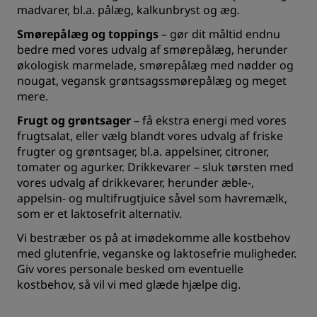
madvarer, bl.a. pålæg, kalkunbryst og æg.
Smørepålæg og toppings
– gør dit måltid endnu
bedre med vores udvalg af smørepålæg, herunder
økologisk marmelade, smørepålæg med nødder og
nougat, vegansk grøntsagssmørepålæg og meget
mere.
Frugt og grøntsager
– få ekstra energi med vores
frugtsalat, eller vælg blandt vores udvalg af friske
frugter og grøntsager, bl.a. appelsiner, citroner,
tomater og agurker. Drikkevarer – sluk tørsten med
vores udvalg af drikkevarer, herunder æble-,
appelsin- og multifrugtjuice såvel som havremælk,
som er et laktosefrit alternativ.
Vi bestræber os på at imødekomme alle kostbehov
med glutenfrie, veganske og laktosefrie muligheder.
Giv vores personale besked om eventuelle
kostbehov, så vil vi med glæde hjælpe dig.