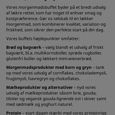
Vores morgenmadsbuffet byder på et bredt udvalg
af lækre retter, som har noget til enhver smag og
kostpræference. Gør os selskab til en lækker
morgenmad, som kombinerer kvalitet, variation og
friskhed, som sikrer den perfekte start på din dag.
Vores buffets højdepunkter omfatter:
Brød og bagværk
– vælg blandt et udvalg af friskt
bagværk, bl.a. multikornsboller, sprøde rugboller,
glutenfri boller og lækkert mini-wienerbrød.
Morgenmadsprodukter med korn og gryn
– tank
op med vores udvalg af cornflakes, chokolademysli,
frugtmysli, havregryn og chokoflakes.
Mælkeprodukter og alternativer
– nyd vores
udvalg af mælkeprodukter såsom brie, gouda,
tilsiter og vegansk gouda-lignende ost i skiver samt
med sødmælk og yoghurt naturel.
Protein
– start dagen stærkt med vores proteinrige