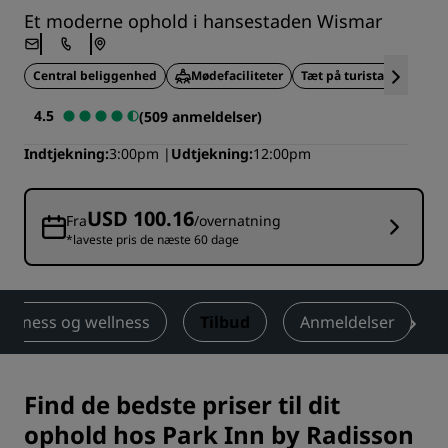
Et moderne ophold i hansestaden Wismar
Central beliggenhed
Mødefaciliteter
Tæt på turistattraktione
4.5
(509 anmeldelser)
Indtjekning
3:00pm
Udtjekning
12:00pm
USD 100.16
Fra
/overnatning
*laveste pris de næste 60 dage
Fitness og wellness
Tilbud
Anmeldelser
Find de bedste priser til dit
ophold hos Park Inn by Radisson