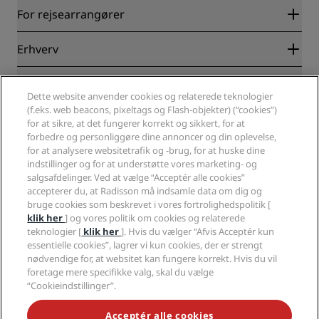
Radisson Rewards
For rejsearrangører
Garanti for laveste online pris
Blog
Partnere
Erhverv
Destinationer
Rejsebureauer
Nye og kommende hoteller
Radisson Hotel Group
Juridisk
Radisson Hotels-APP
Dette website anvender cookies og relaterede teknologier
Medier
Sports Approved-hoteller
(f.eks. web beacons, pixeltags og Flash-objekter) (“cookies”)
Karriere i RHG
Fortrolighedscenter
Hjælp
Familievenlige hoteller
for at sikre, at det fungerer korrekt og sikkert, for at
Karriere i PPHE
Juridiske oplysninger
Sundhed og sikkerhed
forbedre og personliggøre dine annoncer og din oplevelse,
Karrierer EHL
Radisson Rewards vilkår og betingelser
for at analysere websitetrafik og -brug, for at huske dine
Advarsler til forbrugere
The Club by RHG
Sociale medier
Aftale vedrørende brug af hjemmesiden
indstillinger og for at understøtte vores marketing- og
Kontakt
Udviklingsmuligheder
salgsafdelinger. Ved at vælge “Acceptér alle cookies”
Digital tilgængelighed
Ofte stillede spørgsmål
Radisson Hotels-brands
Ansvarlig virksomhed
accepterer du, at Radisson må indsamle data om dig og
Erklæring om moderne slaveri
Sitemap
bruge cookies som beskrevet i vores fortrolighedspolitik [
Indkøb
klik her
] og vores politik om cookies og relaterede
teknologier [
klik her
]. Hvis du vælger “Afvis Acceptér kun
essentielle cookies”, lagrer vi kun cookies, der er strengt
nødvendige for, at websitet kan fungere korrekt. Hvis du vil
foretage mere specifikke valg, skal du vælge
“Cookieindstillinger”.
GÅ ALDRIG GLIP AF VORES MEST POPULÆRE TILBUD
Acceptér alle cookies