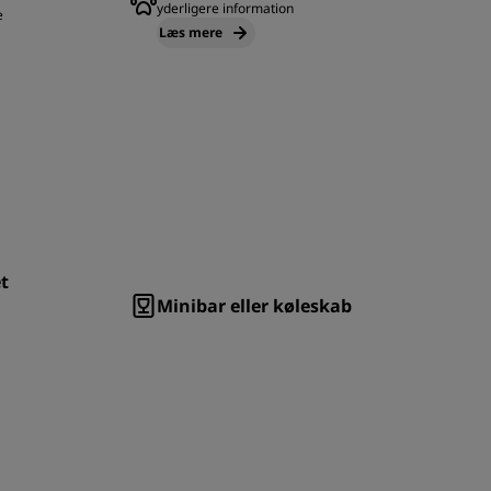
yderligere information
e
Læs mere
t
Minibar eller køleskab