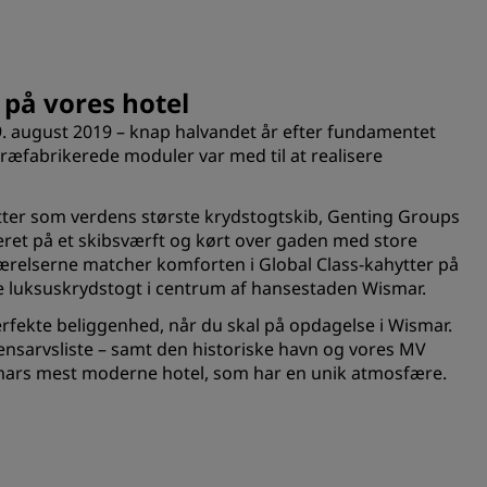
på vores hotel
. august 2019 – knap halvandet år efter fundamentet
ræfabrikerede moduler var med til at realisere
ter som verdens største krydstogtskib, Genting Groups
eret på et skibsværft og kørt over gaden med store
. Værelserne matcher komforten i Global Class-kahytter på
 luksuskrydstogt i centrum af hansestaden Wismar.
erfekte beliggenhed, når du skal på opdagelse i Wismar.
sarvsliste – samt den historiske havn og vores MV
ismars mest moderne hotel, som har en unik atmosfære.