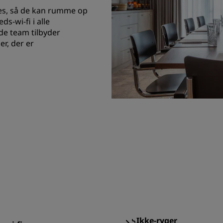
es, så de kan rumme op
ds-wi-fi i alle
de team tilbyder
r, der er
Ikke-ryger