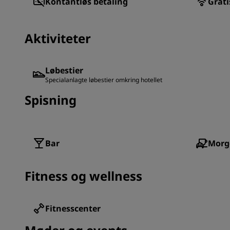
Kontantløs betaling
Grati
Aktiviteter
Løbestier
Specialanlagte løbestier omkring hotellet
Spisning
Bar
Morg
Fitness og wellness
Fitnesscenter