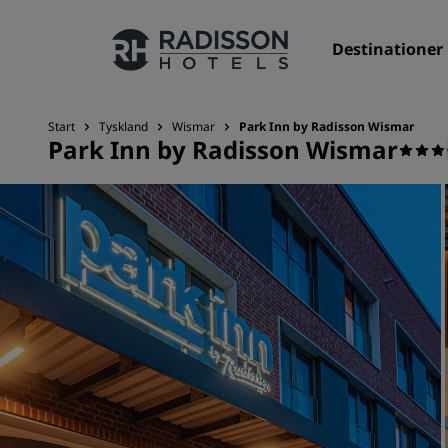
Destinationer
Start
Tyskland
Wismar
Park Inn by Radisson Wismar
Park Inn by Radisson Wismar
Vores brands
Radisson Hotels-brands