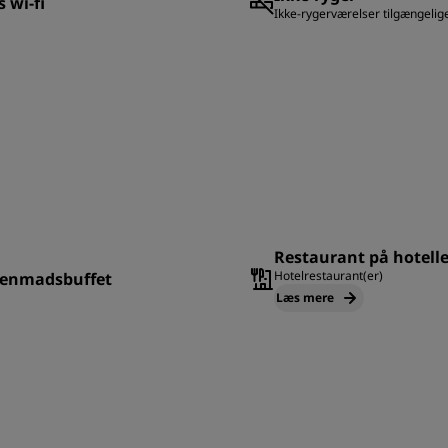
s wi-fi
Ikke-rygerværelser tilgængelig
Restaurant på hotelle
Hotelrestaurant(er)
enmadsbuffet
Læs mere