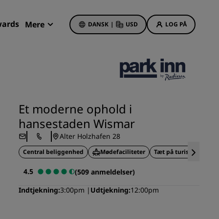
wards
Mere
DANSK
|
USD
LOG PÅ
Mine bookinger
Hoteltilbud
Se vores tilbud
Et moderne ophold i
Få bonuspoint som nyt medlem
hansestaden Wismar
Deals of the Day
Alter Holzhafen 28
Book på forhånd
Central beliggenhed
Mødefaciliteter
Tæt på turistattraktio
r
Se vores pakker
4.5
(509 anmeldelser)
Rejseideer
Indtjekning
3:00pm
Udtjekning
12:00pm
Familievenlige hoteller
Rad Pets