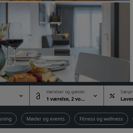
Anmod om et tilbud
Destinationer til events
Brancheløsninger
Søg flyafgange
Søg flyafgange
Spisning
Søg efter en restaurant
Værelser og gæster
Særpr
1 værelse, 2 voks
Laves
Digitale tjenester
ne
ige p
Radisson Hotels-app
sning
Møder og events
Fitness og wellness