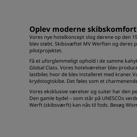
Oplev moderne skibskomfort 
Vores nye hotelkoncept slog dørene op den 19
blev støbt. Skibsvæftet MV Werften og deres p
pilotprojektet.
Få et uforglemmeligt ophold i de samme kahyt
Global Class. Vores hotelværelser blev produc
lastbiler, hvor de blev installeret med kraner
krydstogtskibe. Det føles som et charmenende
Vores eksklusive værelser og suiter har den p
Den gamle bydel – som står på UNESCOs verden
Werft (skibsværft) kan nås til fods. Besøg W