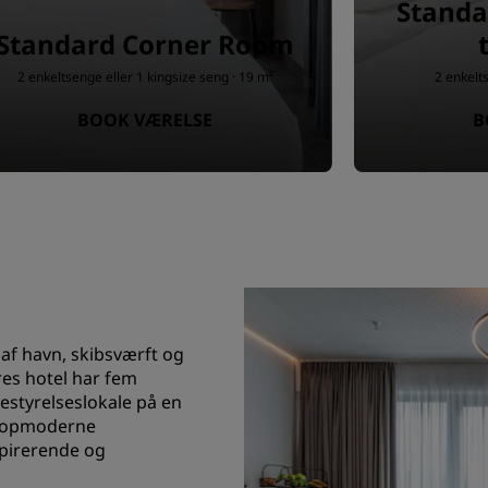
Standa
Standard Corner Room
2 enkeltsenge eller 1 kingsize seng · 19 m²
2 enkelt
BOOK VÆRELSE
B
af havn, skibsværft og
res hotel har fem
styrelseslokale på en
 topmoderne
spirerende og