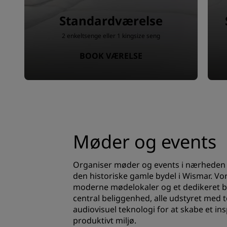
Standardværelse
2 enkeltsenge eller 1 kingsize seng
BOOK VÆRELSE
Møder og events
Organiser møder og events i nærheden 
den historiske gamle bydel i Wismar. Vo
moderne mødelokaler og et dedikeret be
central beliggenhed, alle udstyret med
audiovisuel teknologi for at skabe et in
produktivt miljø.