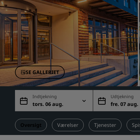
Tilknyttede brands i Kina
SE GALLERIET
Indtjekning
Udtjekning
tors. 06 aug.
fre. 07 aug.
Oversigt
Værelser
Tjenester
Spi