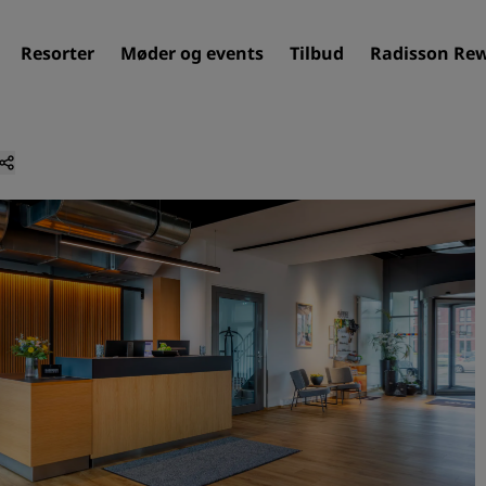
Resorter
Møder og events
Tilbud
Radisson Re
Find dit hotel
Destinationer
Resorter
Servicerede lejligheder
Lufthavnshoteller
Nye og kommende hotelle
Møder og arrangementer
Opdag Radisson Meetings
Book et mødelokale