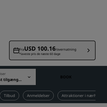
Bryllupslokaler
Bæredygtige ophold
Ophold for sportshold
Forretningsrejsende
Centrum-hoteller
Besøg vores blog
USD 100.16
Fra
/overnatning
*laveste pris de næste 60 dage
Radisson Rewards
Opdag Radisson Rewards
Fordele
iser
BOOK
t tilgængel
Sådan bruger du point
ris
Sådan optjener du point
Bookers and Planners
Tilbud
Anmeldelser
Attraktioner i nærheden